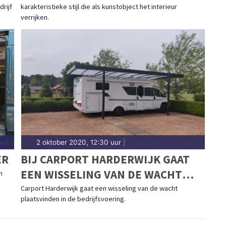
rijf
karakteristieke stijl die als kunstobject het interieur
verrijken.
2 oktober 2020, 12:30 uur
|
ER
BIJ CARPORT HARDERWIJK GAAT
EEN WISSELING VAN DE WACHT
n
PLAATSVINDEN IN DE
Carport Harderwijk gaat een wisseling van de wacht
plaatsvinden in de bedrijfsvoering.
BEDRIJFSVOERING