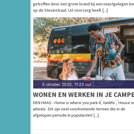
getroffen door een grote brand bij een naastgelegen bed
op de Stevinstraat. Uit voorzorg heeft [...]
6 oktober 2020, 11:23 uur
|
WONEN EN WERKEN IN JE CAMP
DEN HAAG - Home is where you park it́,́ Vanlife ́, ́House o
wheels ́-Dit zijn veel voorkomende termen die in de
afgelopen periode in populariteit [...]