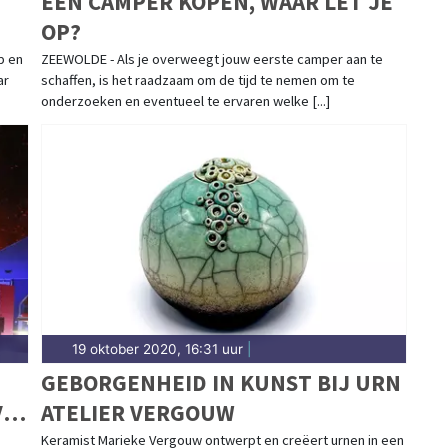
EEN CAMPER KOPEN, WAAR LET JE
OP?
p en
ZEEWOLDE - Als je overweegt jouw eerste camper aan te
ar
schaffen, is het raadzaam om de tijd te nemen om te
onderzoeken en eventueel te ervaren welke [...]
19 oktober 2020, 16:31 uur
|
GEBORGENHEID IN KUNST BIJ URN
VAT
ATELIER VERGOUW
Keramist Marieke Vergouw ontwerpt en creëert urnen in een