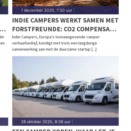
1 december 2020, 7:50 uur
|
INDIE CAMPERS WERKT SAMEN MET
FORSTFREUNDE: CO2 COMPENSATIE
VOOR JE ROADTRIP DOOR HET
één
Indie Campers, Europa's toonaangevende camper
een
verhuurbedrijf, kondigt met trots een langdurige
PLANTEN VAN BOMEN
samenwerking aan met de duurzame startup [...]
28 oktober 2020, 8:38 uur
|