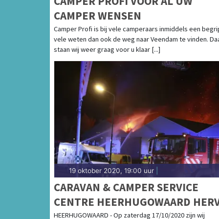
CAMPER PROFI VOOR AL UW
CAMPER WENSEN
Camper Profi is bij vele camperaars inmiddels een begri
vele weten dan ook de weg naar Veendam te vinden. Da
staan wij weer graag voor u klaar [...]
19 oktober 2020, 19:00 uur
|
CARAVAN & CAMPER SERVICE
CENTRE HEERHUGOWAARD HER
WERKZAAMHEDEN NA BRAND
HEERHUGOWAARD - Op zaterdag 17/10/2020 zijn wij