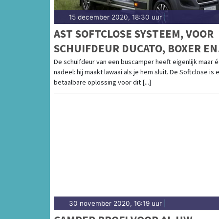
15 december 2020, 18:30 uur
|
AST SOFTCLOSE SYSTEEM, VOOR
SCHUIFDEUR DUCATO, BOXER EN
JUMPER >2006
De schuifdeur van een buscamper heeft eigenlijk maar 
nadeel: hij maakt lawaai als je hem sluit. De Softclose is 
betaalbare oplossing voor dit [...]
30 november 2020, 16:19 uur
|