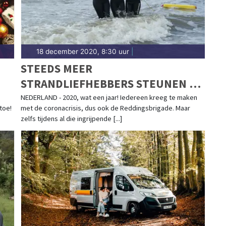
18 december 2020, 8:30 uur
|
STEEDS MEER
STRANDLIEFHEBBERS STEUNEN DE
REDDINGSBRIGADE
NEDERLAND - 2020, wat een jaar! Iedereen kreeg te maken
toe!
met de coronacrisis, dus ook de Reddingsbrigade. Maar
zelfs tijdens al die ingrijpende [...]