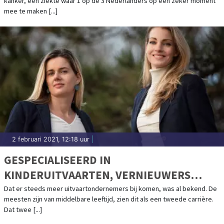
kanker, een ziekte waar 1 op de 3 Nederlanders op een zeker moment
mee te maken [...]
2 februari 2021, 12:18 uur
|
GESPECIALISEERD IN
KINDERUITVAARTEN, VERNIEUWERS
BINNEN DE UITVAARTBRANCHE
Dat er steeds meer uitvaartondernemers bij komen, was al bekend. De
meesten zijn van middelbare leeftijd, zien dit als een tweede carrière.
Dat twee [...]