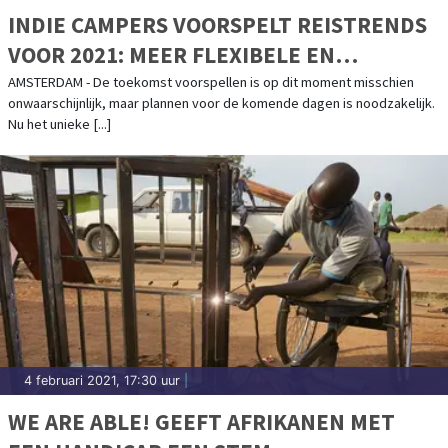
INDIE CAMPERS VOORSPELT REISTRENDS
VOOR 2021: MEER FLEXIBELE EN
AUTHENTIEKE REISERVARINGEN
AMSTERDAM - De toekomst voorspellen is op dit moment misschien
onwaarschijnlijk, maar plannen voor de komende dagen is noodzakelijk.
ONDERWEG
Nu het unieke [...]
4 februari 2021, 17:30 uur
|
WE ARE ABLE! GEEFT AFRIKANEN MET