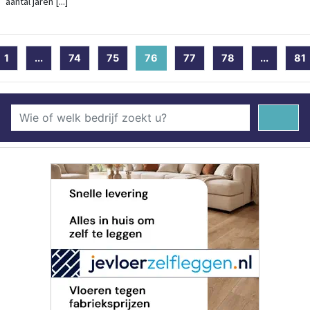
aantal jaren [...]
1
...
74
75
76
(current)
77
78
...
81