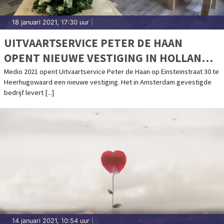
18 januari 2021, 17:30 uur
|
UITVAARTSERVICE PETER DE HAAN
OPENT NIEUWE VESTIGING IN HOLLANDS
KROON!
Medio 2021 opent Uitvaartservice Peter de Haan op Einsteinstraat 30 te
Heerhugowaard een nieuwe vestiging. Het in Amsterdam gevestigde
bedrijf levert [...]
14 januari 2021, 10:54 uur
|