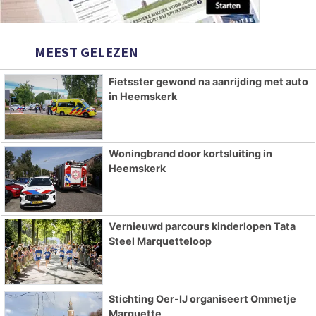
MEEST GELEZEN
Fietsster gewond na aanrijding met auto
in Heemskerk
Woningbrand door kortsluiting in
Heemskerk
Vernieuwd parcours kinderlopen Tata
Steel Marquetteloop
Stichting Oer-IJ organiseert Ommetje
Marquette