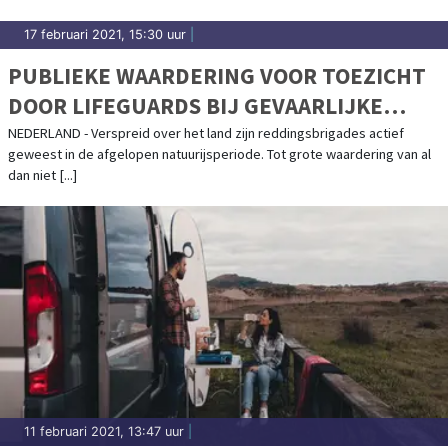
17 februari 2021, 15:30 uur
|
PUBLIEKE WAARDERING VOOR TOEZICHT
DOOR LIFEGUARDS BIJ GEVAARLIJKE
IJSCONDITIES
NEDERLAND - Verspreid over het land zijn reddingsbrigades actief
geweest in de afgelopen natuurijsperiode. Tot grote waardering van al
dan niet [...]
11 februari 2021, 13:47 uur
|