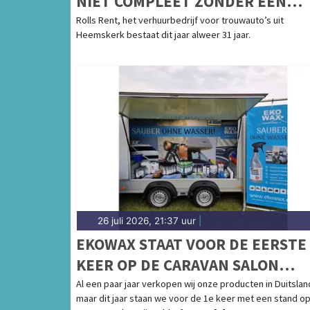
NIET COMPLEET ZONDER EEN
MOOIE TROUWAUTO
Rolls Rent, het verhuurbedrijf voor trouwauto’s uit
Heemskerk bestaat dit jaar alweer 31 jaar.
26 juli 2026, 21:37 uur
|
EKOWAX STAAT VOOR DE EERSTE
KEER OP DE CARAVAN SALON
DÜSSELDORF VAN 28 AUGUSTUS
Al een paar jaar verkopen wij onze producten in Duitslan
maar dit jaar staan we voor de 1e keer met een stand o
T/M 6 SEPTEMBER