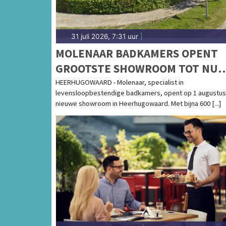
31 juli 2026, 7:31 uur
|
MOLENAAR BADKAMERS OPENT
GROOTSTE SHOWROOM TOT NU
TOE IN HEERHUGOWAARD
HEERHUGOWAARD - Molenaar, specialist in
levensloopbestendige badkamers, opent op 1 augustus
nieuwe showroom in Heerhugowaard. Met bijna 600 [...]