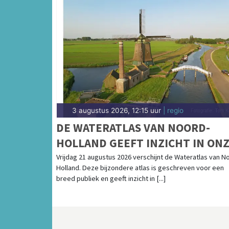
3 augustus 2026, 12:15 uur
| regio
DE WATERATLAS VAN NOORD-
HOLLAND GEEFT INZICHT IN ON
RELATIE MET WATER
Vrijdag 21 augustus 2026 verschijnt de Wateratlas van N
Holland. Deze bijzondere atlas is geschreven voor een
breed publiek en geeft inzicht in [...]