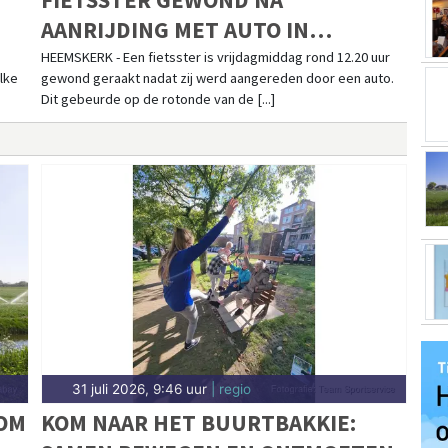
AANRIJDING MET AUTO IN
HEEMSKERK
HEEMSKERK - Een fietsster is vrijdagmiddag rond 12.20 uur
lke
gewond geraakt nadat zij werd aangereden door een auto.
Dit gebeurde op de rotonde van de [...]
31 juli 2026, 9:46 uur
| regio
OM
KOM NAAR HET BUURTBAKKIE: