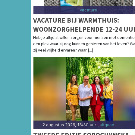
Vacature
VACATURE BIJ WARMTHUIS:
WOONZORGHELPENDE 12-24 UU
Heb je altijd al willen zorgen voor mensen met dementie
een plek waar zij nog kunnen genieten van het leven? W
zij veel vrijheid ervaren? Waar [...]
2 augustus 2026, 13:30 uur
| uitgaan
TWEEDE EDITIE SOROCHYNSKA