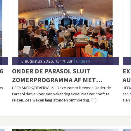
3 augustus 2026, 13:14 uur
| uitgaan
6
ONDER DE PARASOL SLUIT
EX
ZOMERPROGRAMMA AF MET
AU
INSPIRERENDE LAATSTE WEEK
VA
ns
HEEMSKERK/BEVERWIJK - Deze zomer bewees Onder de
HEEM
Parasol dat je voor een vakantiegevoel niet ver hoeft te
aan 
reizen. Zes weken lang stonden ontmoeting, [...]
zien 