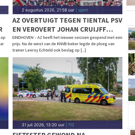
2 augustus 2026, 21:58 uur
| sport
AZ OVERTUIGT TEGEN TIENTAL PSV
R
EN VEROVERT JOHAN CRUIJFF
SCHAAL
 op
EINDHOVEN – AZ heeft het nieuwe seizoen geopend met een
aar
prijs. Na de winst van de KNVB-beker legde de ploeg van
trainer Leeroy Echteld ook beslag op [...]
31 juli 2026, 13:20 uur
| 112
FIETSSTER GEWOND NA