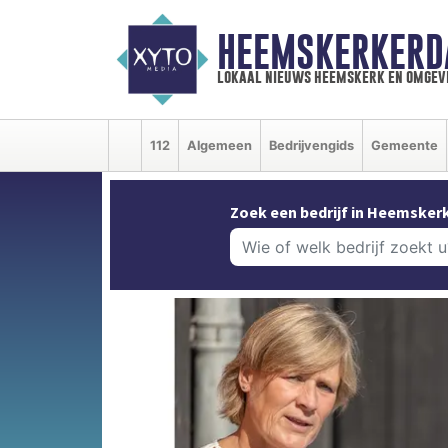
HEEMSKERKERD
lokaal nieuws heemskerk en omgev
112
Algemeen
Bedrijvengids
Gemeente
Zoek een bedrijf in Heemskerk