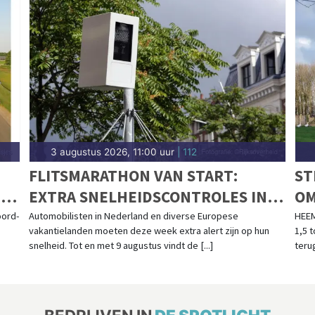
3 augustus 2026, 11:00 uur
| 112
FLITSMARATHON VAN START:
ST
ZE
EXTRA SNELHEIDSCONTROLES IN
OM
NEDERLAND EN POPULAIRE
oord-
Automobilisten in Nederland en diverse Europese
HEEM
vakantielanden moeten deze week extra alert zijn op hun
1,5 
VAKANTIELANDEN
snelheid. Tot en met 9 augustus vindt de [...]
terug