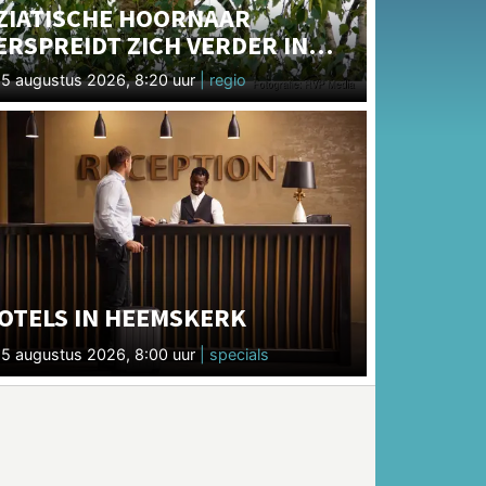
ZIATISCHE HOORNAAR
ERSPREIDT ZICH VERDER IN
OORD-HOLLAND
5 augustus 2026, 8:20 uur
| regio
OTELS IN HEEMSKERK
5 augustus 2026, 8:00 uur
| specials