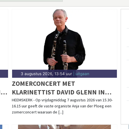
3 augustus 2026, 13:54 uur
| uitgaan
ZOMERCONCERT MET
IN
KLARINETTIST DAVID GLENN IN
DORPSKERK HEEMSKERK
HEEMSKERK - Op vrijdagmiddag 7 augustus 2026 van 15.30-
16.15 uur geeft de vaste organiste Anja van der Ploeg een
zomerconcert waaraan de [...]