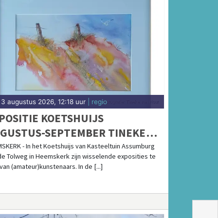
3 augustus 2026, 12:18 uur
| regio
POSITIE KOETSHUIJS
GUSTUS-SEPTEMBER TINEKE
N HOUT-DE BOER
SKERK - In het Koetshuijs van Kasteeltuin Assumburg
de Tolweg in Heemskerk zijn wisselende exposities te
van (amateur)kunstenaars. In de [...]