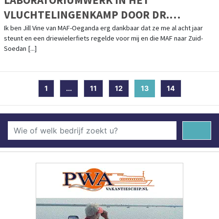
VLUCHTELINGENKAMP DOOR DR.
JACKSON IN ZIJN DRIEWIELERFIETS
Ik ben Jill Vine van MAF-Oeganda erg dankbaar dat ze me al acht jaar
steunt en een driewielerfiets regelde voor mij en die MAF naar Zuid-
Soedan [...]
1
...
11
12
13
(current)
14