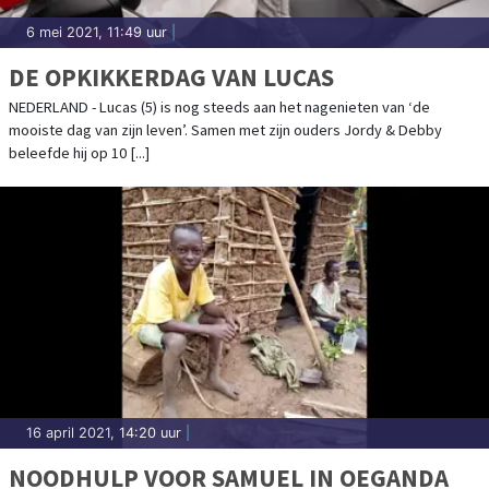
6 mei 2021, 11:49 uur
|
DE OPKIKKERDAG VAN LUCAS
NEDERLAND - Lucas (5) is nog steeds aan het nagenieten van ‘de
mooiste dag van zijn leven’. Samen met zijn ouders Jordy & Debby
beleefde hij op 10 [...]
16 april 2021, 14:20 uur
|
NOODHULP VOOR SAMUEL IN OEGANDA