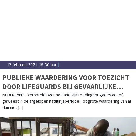
17 februari 2021, 15:30 uur
|
PUBLIEKE WAARDERING VOOR TOEZICHT
DOOR LIFEGUARDS BIJ GEVAARLIJKE
IJSCONDITIES
NEDERLAND - Verspreid over het land zijn reddingsbrigades actief
geweest in de afgelopen natuurijsperiode. Tot grote waardering van al
dan niet [...]