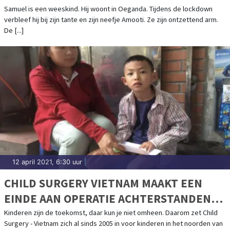
Samuel is een weeskind. Hij woont in Oeganda. Tijdens de lockdown
verbleef hij bij zijn tante en zijn neefje Amooti. Ze zijn ontzettend arm.
De [...]
12 april 2021, 6:30 uur
|
CHILD SURGERY VIETNAM MAAKT EEN
EINDE AAN OPERATIE ACHTERSTANDEN
BIJ KINDEREN
Kinderen zijn de toekomst, daar kun je niet omheen. Daarom zet Child
Surgery - Vietnam zich al sinds 2005 in voor kinderen in het noorden van