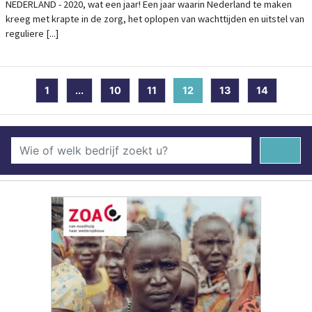
TOEKOMST
NEDERLAND - 2020, wat een jaar! Een jaar waarin Nederland te maken
kreeg met krapte in de zorg, het oplopen van wachttijden en uitstel van
reguliere [...]
1
...
10
11
12
(current)
13
14