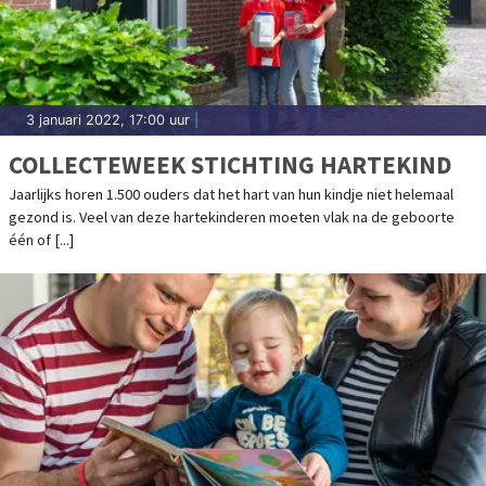
3 januari 2022, 17:00 uur
|
COLLECTEWEEK STICHTING HARTEKIND
Jaarlijks horen 1.500 ouders dat het hart van hun kindje niet helemaal
gezond is. Veel van deze hartekinderen moeten vlak na de geboorte
één of [...]