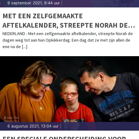
9 september 2021, 9:44 uur
|
MET EEN ZELFGEMAAKTE
AFTELKALENDER, STREEPTE NORAH DE
DAGEN WEG TOT AAN HUN OPKIKKERDAG
NEDERLAND - Met een zelfgemaakte aftelkalender, streepte Norah de
dagen weg tot aan hun Opkikkerdag. Een dag dat ze met zijn allen de
ene na de [...]
6 augustus 2021, 13:04 uur
|
EEN SPECIALE ONDERSCHEIDING VOOR