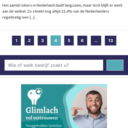
VOLOP GEROOKT
Het aantal rokers in Nederland daalt langzaam, maar toch blijft er werk
aan de winkel. Zo steekt nog altijd 15,4% van de Nederlanders
regelmatig een [...]
1
2
3
4
(current)
5
6
...
13