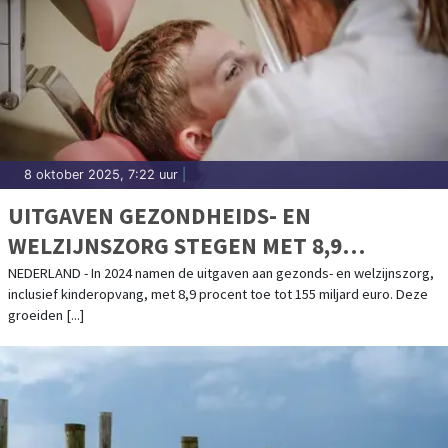
8 oktober 2025, 7:22 uur
|
UITGAVEN GEZONDHEIDS- EN
WELZIJNSZORG STEGEN MET 8,9
PROCENT IN 2024
NEDERLAND - In 2024 namen de uitgaven aan gezonds- en welzijnszorg,
inclusief kinderopvang, met 8,9 procent toe tot 155 miljard euro. Deze
groeiden [...]