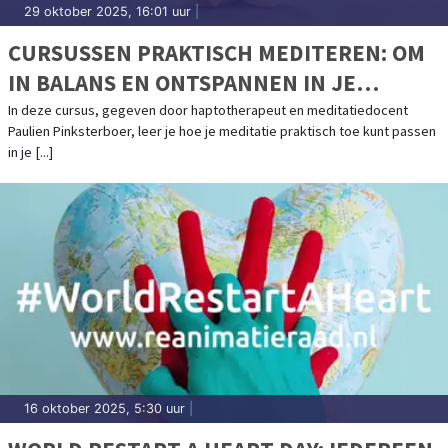
29 oktober 2025, 16:01 uur
|
CURSUSSEN PRAKTISCH MEDITEREN: OM
IN BALANS EN ONTSPANNEN IN JE
KRACHT TE STAAN
In deze cursus, gegeven door haptotherapeut en meditatiedocent
Paulien Pinksterboer, leer je hoe je meditatie praktisch toe kunt passen
in je [...]
16 oktober 2025, 5:30 uur
|