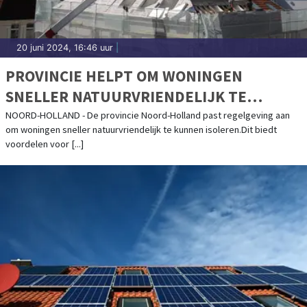
20 juni 2024, 16:46 uur
|
PROVINCIE HELPT OM WONINGEN
SNELLER NATUURVRIENDELIJK TE
ISOLEREN
NOORD-HOLLAND - De provincie Noord-Holland past regelgeving aan
om woningen sneller natuurvriendelijk te kunnen isoleren.Dit biedt
voordelen voor [...]