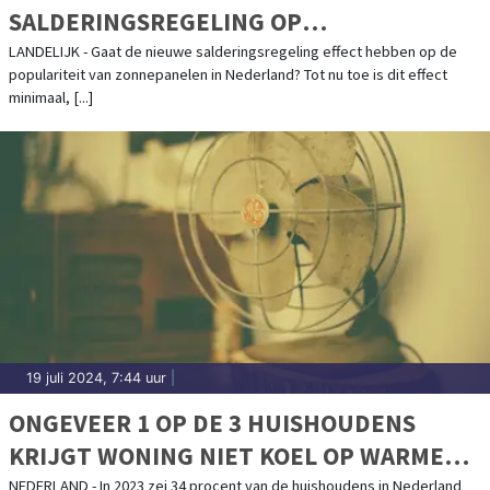
SALDERINGSREGELING OP
ZONNEPANELEN-INSTALLATIE IN
LANDELIJK - Gaat de nieuwe salderingsregeling effect hebben op de
populariteit van zonnepanelen in Nederland? Tot nu toe is dit effect
NEDERLAND
minimaal, [...]
19 juli 2024, 7:44 uur
|
ONGEVEER 1 OP DE 3 HUISHOUDENS
KRIJGT WONING NIET KOEL OP WARME
DAGEN
NEDERLAND - In 2023 zei 34 procent van de huishoudens in Nederland