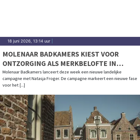
18 juni 2026, 13:14 uur
|
MOLENAAR BADKAMERS KIEST VOOR
ONTZORGING ALS MERKBELOFTE IN
NIEUWE CAMPAGNE MET NATASJA
Molenaar Badkamers lanceert deze week een nieuwe landelijke
campagne met Natasja Froger. De campagne markeert een nieuwe fase
FROGER
voor het [...]