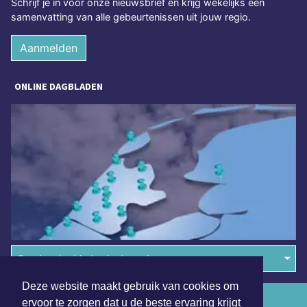
Schrijf je in voor onze nieuwsbrief en krijg wekelijks een
samenvatting van alle gebeurtenissen uit jouw regio.
Aanmelden
ONLINE DAGBLADEN
Overige dagbladen in de regio
Deze website maakt gebruik van cookies om
Algemene voorwaarden
ervoor te zorgen dat u de beste ervaring krijgt