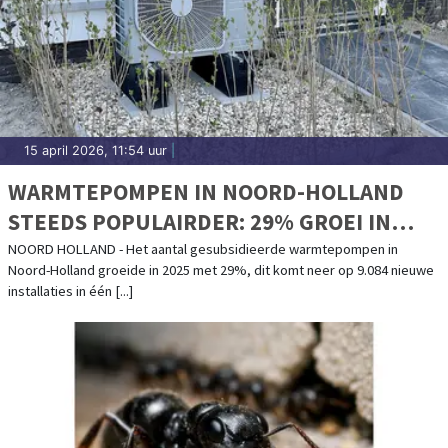
15 april 2026, 11:54 uur
|
WARMTEPOMPEN IN NOORD-HOLLAND
STEEDS POPULAIRDER: 29% GROEI IN
2025
NOORD HOLLAND - Het aantal gesubsidieerde warmtepompen in
Noord-Holland groeide in 2025 met 29%, dit komt neer op 9.084 nieuwe
installaties in één [...]