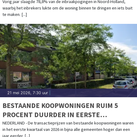
Vorig jaar slaagde 78,8% van de inbraakpogingen in Noord-Holland,
waarbij het inbrekers lukte om de woning binnen te dringen en iets buit
te maken. [...]
21 mei 2026, 7:30 uur
|
BESTAANDE KOOPWONINGEN RUIM 5
PROCENT DUURDER IN EERSTE
KWARTAAL
NEDERLAND - De transactieprijzen van bestaande koopwoningen waren
in het eerste kwartaal van 2026 in bijna alle gemeenten hoger dan een
jaar eerder. [...]