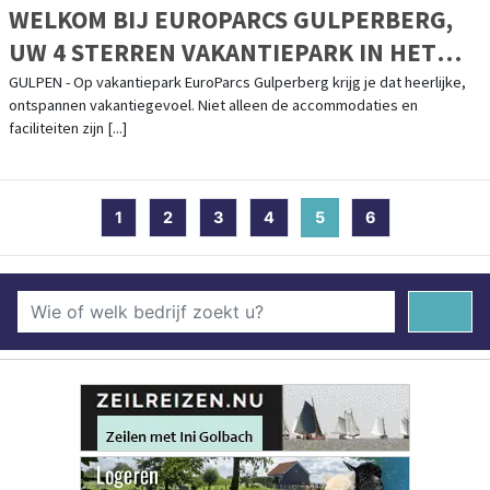
WELKOM BIJ EUROPARCS GULPERBERG,
UW 4 STERREN VAKANTIEPARK IN HET
LIMBURGSE HEUVELLAND
GULPEN - Op vakantiepark EuroParcs Gulperberg krijg je dat heerlijke,
ontspannen vakantiegevoel. Niet alleen de accommodaties en
faciliteiten zijn [...]
1
2
3
4
5
(current)
6