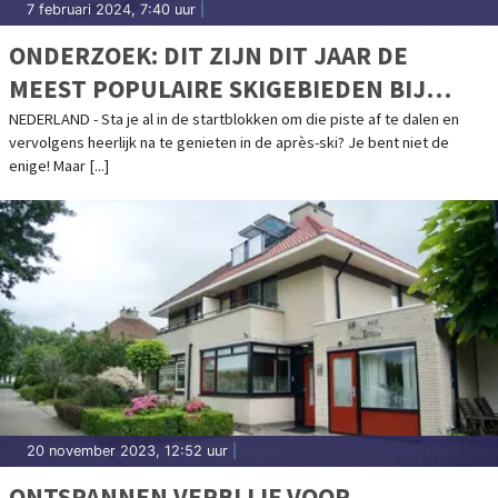
7 februari 2024, 7:40 uur
|
ONDERZOEK: DIT ZIJN DIT JAAR DE
MEEST POPULAIRE SKIGEBIEDEN BIJ
NEDERLANDERS
NEDERLAND - Sta je al in de startblokken om die piste af te dalen en
vervolgens heerlijk na te genieten in de après-ski? Je bent niet de
enige! Maar [...]
20 november 2023, 12:52 uur
|
ONTSPANNEN VERBLIJF VOOR