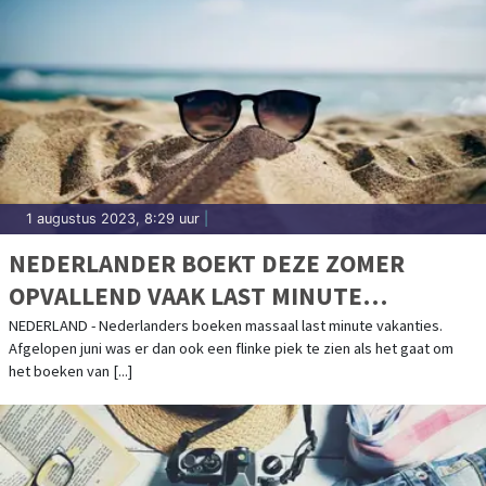
1 augustus 2023, 8:29 uur
|
NEDERLANDER BOEKT DEZE ZOMER
OPVALLEND VAAK LAST MINUTE
VAKANTIE
NEDERLAND - Nederlanders boeken massaal last minute vakanties.
Afgelopen juni was er dan ook een flinke piek te zien als het gaat om
het boeken van [...]