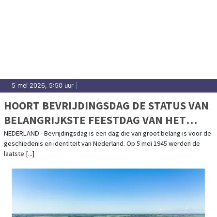
5 mei 2026, 5:50 uur
|
HOORT BEVRIJDINGSDAG DE STATUS VAN
BELANGRIJKSTE FEESTDAG VAN HET
JAAR TE KRIJGEN?
NEDERLAND - Bevrijdingsdag is een dag die van groot belang is voor de
geschiedenis en identiteit van Nederland. Op 5 mei 1945 werden de
laatste [...]