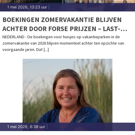
1 mei 2026, 13:23 uur
|
BOEKINGEN ZOMERVAKANTIE BLIJVEN
ACHTER DOOR FORSE PRIJZEN – LAST-
MINUTE EXPLOSIE VERWACHT
NEDERLAND - De boekingen voor huisjes op vakantieparken in de
zomervakantie van 2026 blijven momenteel achter ten opzichte van
voorgaande jaren. Dat [...]
1 mei 2026, 6:38 uur
|