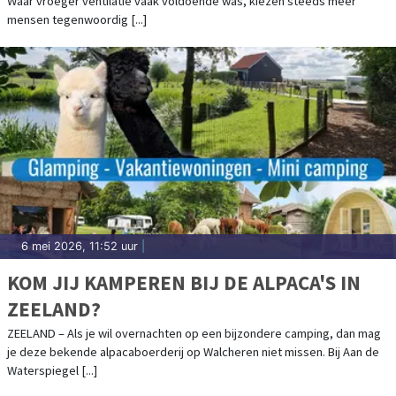
Waar vroeger ventilatie vaak voldoende was, kiezen steeds meer
mensen tegenwoordig [...]
6 mei 2026, 11:52 uur
|
KOM JIJ KAMPEREN BIJ DE ALPACA'S IN
ZEELAND?
ZEELAND – Als je wil overnachten op een bijzondere camping, dan mag
je deze bekende alpacaboerderij op Walcheren niet missen. Bij Aan de
Waterspiegel [...]