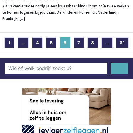
Als vakantieouder nodig je een kwetsbaar kind uit om zo’n twee weken
te komen logeren bij jou thuis. De kinderen komen uit Nederland,
Frankrijk, [...]
1
...
4
5
6
(current)
7
8
...
81