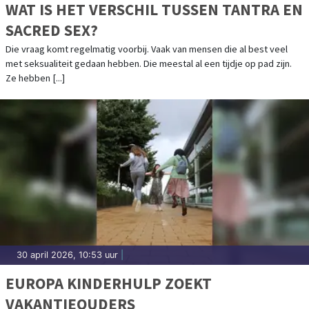
WAT IS HET VERSCHIL TUSSEN TANTRA EN
SACRED SEX?
Die vraag komt regelmatig voorbij. Vaak van mensen die al best veel
met seksualiteit gedaan hebben. Die meestal al een tijdje op pad zijn.
Ze hebben [...]
30 april 2026, 10:53 uur
|
EUROPA KINDERHULP ZOEKT
VAKANTIEOUDERS