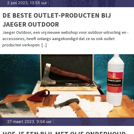
2 juni 2023, 13:55 uur
|
DE BESTE OUTLET-PRODUCTEN BIJ
JAEGER OUTDOOR
Jaeger Outdoor, een vrij nieuwe webshop voor outdoor-uitrusting en -
accessoires, heeft onlangs aangekondigd dat ze nu ook outlet
producten verkopen. [...]
27 maart 2023, 9:04 uur
|
HOE JE EEN BIJL MET OLIE ONDERHOUD