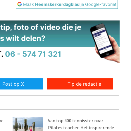
Maak
Heemskerkerdagblad
je Google-favoriet
ip, foto of video die je
s wilt delen?
.
06 - 574 71 321
Post op X
Tip de redactie
me
Van top 400 tennisster naar
Pilates teacher: Het inspirerende