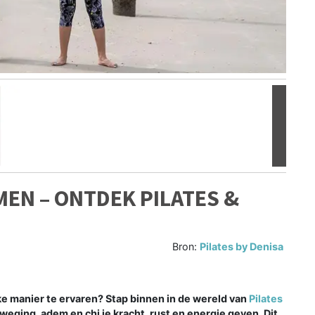
Volgen
MEN – ONTDEK PILATES &
Bron:
Pilates by Denisa
eke manier te ervaren? Stap binnen in de wereld van
Pilates
ging, adem en chi je kracht, rust en energie geven. Dit