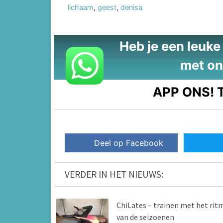
lichaam
,
geest
,
denisa
Heb je een leuke t
met on
APP ONS!
T
Deel op Facebook
VERDER IN HET NIEUWS:
ChiLates – trainen met het rit
van de seizoenen