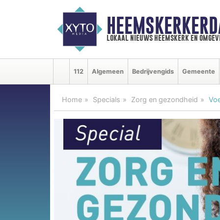
HEEMSKERKERD
lokaal nieuws heemskerk en omgev
112
Algemeen
Bedrijvengids
Gemeente
Home
Specials
Zorg en gezondheid
Voe