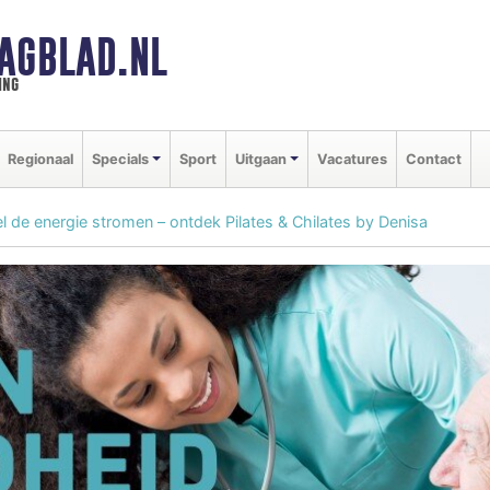
AGBLAD.NL
ing
Regionaal
Specials
Sport
Uitgaan
Vacatures
Contact
l de energie stromen – ontdek Pilates & Chilates by Denisa