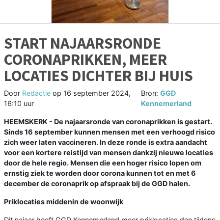
START NAJAARSRONDE
CORONAPRIKKEN, MEER
LOCATIES DICHTER BIJ HUIS
Door
Redactie
op
16 september 2024,
Bron:
GGD
16:10 uur
Kennemerland
HEEMSKERK - De najaarsronde van coronaprikken is gestart.
Sinds 16 september kunnen mensen met een verhoogd risico
zich weer laten vaccineren. In deze ronde is extra aandacht
voor een kortere reistijd van mensen dankzij nieuwe locaties
door de hele regio. Mensen die een hoger risico lopen om
ernstig ziek te worden door corona kunnen tot en met 6
december de coronaprik op afspraak bij de GGD halen.
Priklocaties middenin de woonwijk
Dit najaar heeft GGD Kennemerland meer priklocaties dan tijdens