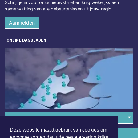
Schrijf je in voor onze nieuwsbrief en krijg wekelijks een
samenvatting van alle gebeurtenissen uit jouw regio.
Aanmelden
ONLINE DAGBLADEN
Overige dagbladen in de regio
Deze website maakt gebruik van cookies om
Algemene voorwaarden
ervoor te zorgen dat u de beste ervaring krijgt