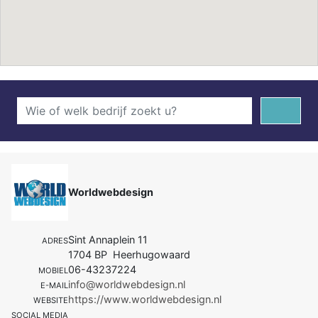
Worldwebdesign
Sint Annaplein 11
ADRES
1704 BP Heerhugowaard
06-43237224
MOBIEL
info@worldwebdesign.nl
E-MAIL
https://www.worldwebdesign.nl
WEBSITE
SOCIAL MEDIA