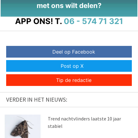
met ons wilt delen?
APP ONS!
T.
06 - 574 71 321
Deel op Facebook
Post op X
Tip de redactie
VERDER IN HET NIEUWS:
Trend nachtvlinders laatste 10 jaar
stabiel