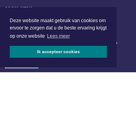
SOCIAL MEDIA
Deze website maakt gebruik van cookies om
ervoor te zorgen dat u de beste ervaring krijgt
NIEUWSBRIEF AANMELDEN
op onze website
Lees meer
Schrijf je in voor onze nieuwsbrief en krijg wekelijks een
samenvatting van alle gebeurtenissen uit jouw regio.
Ik accepteer cookies
Aanmelden
ONLINE DAGBLADEN