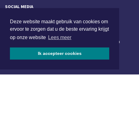
SOCIAL MEDIA
Deze website maakt gebruik van cookies om
ervoor te zorgen dat u de beste ervaring krijgt
NIEUWSBRIEF AANMELDEN
op onze website
Lees meer
Schrijf je in voor onze nieuwsbrief en krijg wekelijks een
samenvatting van alle gebeurtenissen uit jouw regio.
Ik accepteer cookies
Aanmelden
ONLINE DAGBLADEN