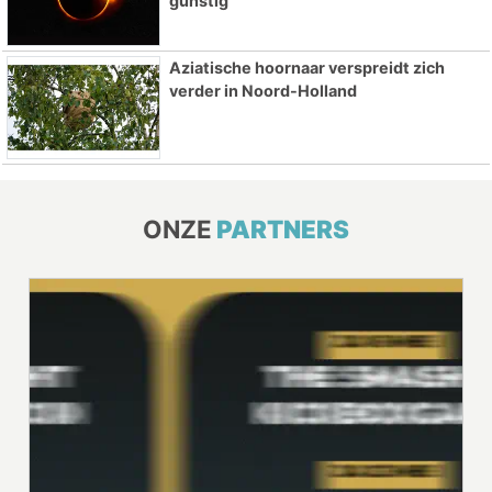
gunstig
Aziatische hoornaar verspreidt zich
verder in Noord-Holland
ONZE
PARTNERS