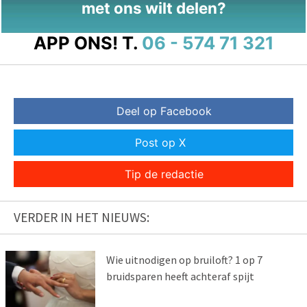
met ons wilt delen?
APP ONS!
T.
06 - 574 71 321
Deel op Facebook
Post op X
Tip de redactie
VERDER IN HET NIEUWS:
Wie uitnodigen op bruiloft? 1 op 7
bruidsparen heeft achteraf spijt