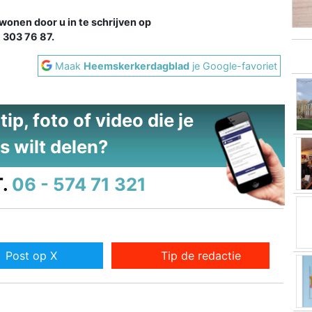
wonen door u in te schrijven op
 303 76 87.
Maak
Heemskerkerdagblad
je Google-favoriet
ip, foto of video die je
s wilt delen?
.
06 - 574 71 321
Post op X
Tip de redactie