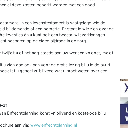
unnen al deze kosten beperkt worden met een goed
estament. In een levenstesta­ment is vastgelegd wie de
eld bij dementie of een beroerte. Er staat in wie zich over de
che kwesties én u kunt ook een tweetal wilsverklarin­gen
t besparen op de eigen bijdrage in de zorg.
 twijfelt u of het nog steeds aan uw wensen voldoet, meldt
u zich dan ook aan voor de gratis lezing bij u in de buurt.
pecialist u geheel vrijblij­vend wat u moet weten over een
p-1?
van Erfrechtplanning komt vrijblijvend en kosteloos bij u
brochure aan via:
www.erfrechtplanning.nl