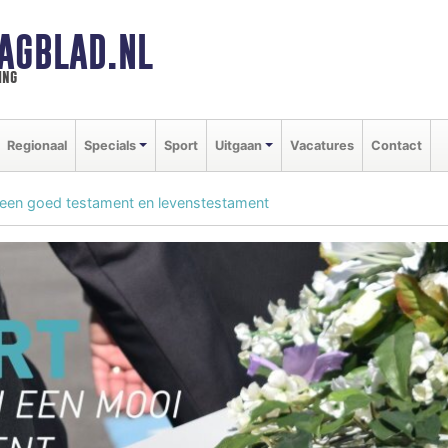
AGBLAD.NL
ing
Regionaal
Specials
Sport
Uitgaan
Vacatures
Contact
 een goed testament en levenstestament