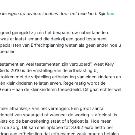
 lezingen op diverse locaties door het hele land. Kijk
hier
 goed geregeld zijn én het bespaart uw nabestaanden
o was er laatst iemand die dankzij een goed testament
pecialisten van Erfrechtplanning we­ten als geen ander hoe u
 behalen.
estament en veel testamenten zijn verouderd”, weet Kelly
ds 2010 is de vrijstelling van de erfbelasting bij
rokken met de vrijstelling erfbelasting van eigen kinderen en
én kleinkinderen te laten erven. Re­gelmatig wordt de
0 euro – aan de kleinkinderen toebedeeld. Dit gaat echter wel
meer afhankelijk van het vermo­gen. Een groot aantal
igheid van spaargeld of wanneer de woning is afge­lost, is
ets op de bankrekening staat of afgelost is. Hoe meer
n de zorg. Dit kan snel oplopen tot 3.062 euro netto per
ag aan erfbe­lasting dat erfgenamen vaak moeten be­talen