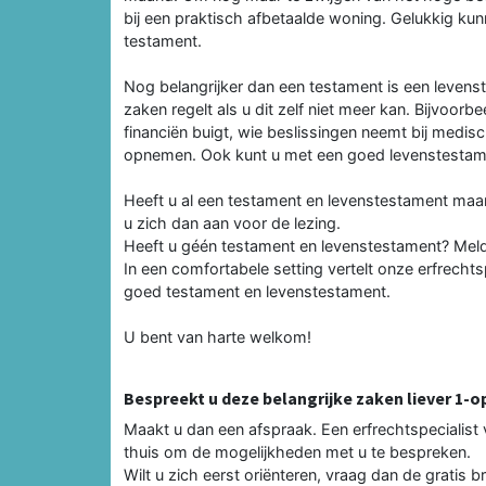
bij een praktisch afbetaalde woning. Gelukkig k
testament.
Nog belangrijker dan een testament is een levenst
zaken regelt als u dit zelf niet meer kan. Bijvoorbe
financiën buigt, wie be­slissingen neemt bij medis
opnemen. Ook kunt u met een goed levenstestamen
Heeft u al een testament en levenstestament maar
u zich dan aan voor de lezing.
Heeft u géén testament en levenstesta­ment? Meldt 
In een comfortabele setting vertelt onze erfrechts
goed testament en levenstestament.
U bent van harte welkom!
Bespreekt u deze belangrijke zaken liever 1-o
Maakt u dan een afspraak. Een erf­rechtspecialist 
thuis om de mogelijkheden met u te bespreken.
Wilt u zich eerst oriënteren, vraag dan de gratis 