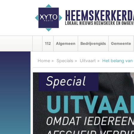
HEEMSKERKERD
lokaal nieuws heemskerk en omgev
112
Algemeen
Bedrijvengids
Gemeente
Home
Specials
Uitvaart
Het belang van