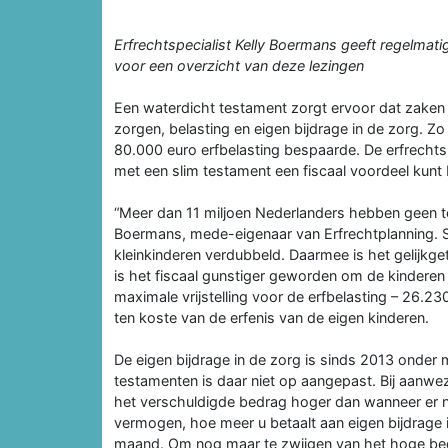
Erfrechtspecialist Kelly Boermans geeft regelmatig
voor een overzicht van deze lezingen
Een waterdicht testament zorgt ervoor dat zaken
zorgen, belasting en ei­gen bijdrage in de zorg. Z
80.000 euro erfbelasting bespaarde. De erf­rechts
met een slim tes­tament een fiscaal voordeel kunt
“Meer dan 11 miljoen Nederlanders heb­ben geen t
Boermans, me­de-eigenaar van Erfrechtplanning. Sin
kleinkinderen verdubbeld. Daarmee is het gelijkget
is het fiscaal gunstiger geworden om de kinde­ren 
maximale vrijstelling voor de erfbelasting – 26.23
ten koste van de erfenis van de eigen kinderen.
De eigen bijdrage in de zorg is sinds 2013 onder 
testamenten is daar niet op aangepast. Bij aanwez
het verschuldigde bedrag hoger dan wanneer er ni
vermogen, hoe meer u betaalt aan eigen bijdrage i
maand. Om nog maar te zwijgen van het hoge bedr