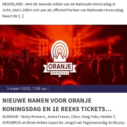
2020
NEDERLAND - Met de tweede editie van de Nationale Horecadag in
zicht, sluit L1NDA zich aan als officiëel Partner van Nationale Horecadag.
Naast de [...]
3 maart 2020, 7:09 uur
|
NIEUWE NAMEN VOOR ORANJE
KONINGSDAG EN 1E REEKS TICKETS
UITVERKOCHT
ALKMAAR - Nicky Romero, Jonna Fraser, Chivv, Yung Felix, Henkie T,
AFROBROS en Bram Krikke naast De Jeugd van Tegenwoordig en Bizzey