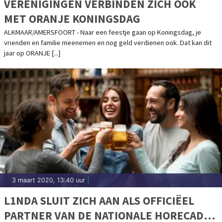
VERENIGINGEN VERBINDEN ZICH OOK
MET ORANJE KONINGSDAG
ALKMAAR/AMERSFOORT - Naar een feestje gaan op Koningsdag, je
vrienden en familie meenemen en nog geld verdienen ook. Dat kan dit
jaar op ORANJE [...]
3 maart 2020, 13:40 uur
|
L1NDA SLUIT ZICH AAN ALS OFFICIËEL
PARTNER VAN DE NATIONALE HORECADAG