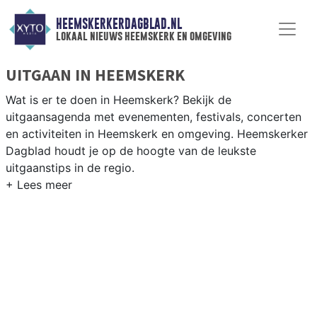
HEEMSKERKERDAGBLAD.NL
lokaal nieuws heemskerk en omgeving
UITGAAN IN HEEMSKERK
Wat is er te doen in Heemskerk? Bekijk de
uitgaansagenda met evenementen, festivals, concerten
en activiteiten in Heemskerk en omgeving. Heemskerker
Dagblad houdt je op de hoogte van de leukste
uitgaanstips in de regio.
EVENEMENTEN HEEMSKERK
Van markten en culturele evenementen tot
muziekfestivals en culinaire events - ontdek het
complete uitgaansaanbod op heemskerkerdagblad.nl.