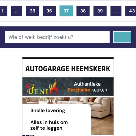
1
...
35
36
37
(current)
38
39
...
43