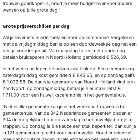
trouwen goedkoper is, houd je meer budget over voor andere
wensen op jullie grote dag.”
Grote prijsverschillen per dag
Wil je liever iets minder betalen voor de ceremonie? Vergeleken
met de vrijdagmiddag ben je op een doordeweekse dag net een
beetje voordeliger uit. Van maandag tot en met donderdag
betalen bruidsparen in Noord-Holland gemiddeld € 526,69.
In het weekend lopen de prijzen juist flink op. Een ceremonie op
zaterdagmiddag kost gemiddeld € 845,65, en op zondag zelfs
€ 1.022,58. De duurste ceremonie van Noord-Holland vind je in
Zandvoort: op zondagmiddag betaal je hier maar liefst €
1.711,00 voor een huwelijksceremonie in het gemeentehuis.
“Niet in elke gemeente kun je in het weekend trouwen in het
gemeentehuis. Van de 342 Nederlandse gemeenten bieden er
304 de mogelijkheid om op zaterdag in het huwelijksbootje te
stappen. Op zondag is die keuze een stuk beperkter: dan kun je
in 121 gemeenten terecht voor een huwelijk. Houd er rekening
mee dat populaire dagen, zoals vrijdag en het weekend, vaak