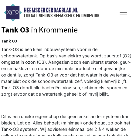
HEEMSKERKERDAGBLAD.NL
lokaal nieuws heemskerk en omgeving
Tank O3
in Krommenie
Tank O3
Tank-O3 is een klein inbouwsysteem voor in de
schoonwatertank. Op basis van elektrolyse wordt zuurstof (O2)
omgezet in ozon (O3). Aangezien ozon een uiterst sterke, geur-
en smaakloze, en door de minimale productie niet gevaarlijke
oxidant is, zorgt Tank-O3 er voor dat het water in de watertank,
maar juist ook de schoonwatertank zèlf, volledig kiemvrij blijft.
Tank-O3 doodt alle bacteriën, virussen, schimmels, sporen en
zorgt ervoor dat de watertank geheel biofilmvrij blijft.
Dit is een unieke eigenschap die geen enkel ander systeem kan
bieden. Let op: Alles behoeft (minimaal) onderhoud, zo ook het
Tank-O3 systeem. Wij adviseren éénmaal per 2 à 4 weken de
celkern te controleren op kalkaanslag en indien noodzakelijk de