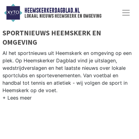
HEEMSKERKERDAGBLAD.NL
lokaal nieuws heemskerk en omgeving
SPORTNIEUWS HEEMSKERK EN
OMGEVING
Al het sportnieuws uit Heemskerk en omgeving op een
plek. Op Heemskerker Dagblad vind je uitslagen,
wedstrijdverslagen en het laatste nieuws over lokale
sportclubs en sportevenementen. Van voetbal en
handbal tot tennis en atletiek - wij volgen de sport in
Heemskerk op de voet.
LOKALE SPORT HEEMSKERK
Van VV Heemskerk en RKVV Heemskerk tot tennis bij TC
Heemskerk en fietsen langs de Kennemerduinen — sport
in Heemskerk is actief en gemeenschapsgericht. Blijf op
de hoogte van alle sportieve uitslagen en prestaties in