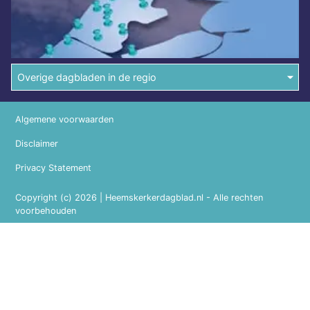
Overige dagbladen in de regio
Algemene voorwaarden
Disclaimer
Privacy Statement
Copyright (c) 2026 | Heemskerkerdagblad.nl - Alle rechten
voorbehouden