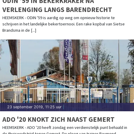
ODIN '59 IN BEKERKRAKER NA
VERLENGING LANGS BARENDRECHT
HEEMSKERK - ODIN '59 is aardig op weg om opnieuw historie te
schrijven in het landelijke bekertoernooi. Een rake kopbal van Sietse
Brandsma in de [...]
23 september 2019, 11:25 uur
|
ADO '20 KNOKT ZICH NAAST GEMERT
HEEMSKERK - ADO '20 heeft zondag een verdienstelijk punt behaald in
de thuiswedstrijd tegen Gemert. De ploeg van trainer Raymond