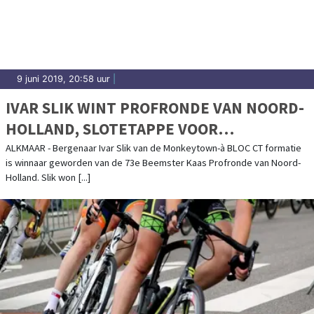
Heemskerk.
9 juni 2019, 20:58 uur
|
IVAR SLIK WINT PROFRONDE VAN NOORD-
HOLLAND, SLOTETAPPE VOOR
VERMELTFOORT
ALKMAAR - Bergenaar Ivar Slik van de Monkeytown-à BLOC CT formatie
is winnaar geworden van de 73e Beemster Kaas Profronde van Noord-
Holland. Slik won [...]