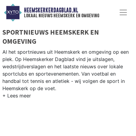
HEEMSKERKERDAGBLAD.NL
lokaal nieuws heemskerk en omgeving
SPORTNIEUWS HEEMSKERK EN
OMGEVING
Al het sportnieuws uit Heemskerk en omgeving op een
plek. Op Heemskerker Dagblad vind je uitslagen,
wedstrijdverslagen en het laatste nieuws over lokale
sportclubs en sportevenementen. Van voetbal en
handbal tot tennis en atletiek - wij volgen de sport in
Heemskerk op de voet.
LOKALE SPORT HEEMSKERK
Van VV Heemskerk en RKVV Heemskerk tot tennis bij TC
Heemskerk en fietsen langs de Kennemerduinen — sport
in Heemskerk is actief en gemeenschapsgericht. Blijf op
de hoogte van alle sportieve uitslagen en prestaties in