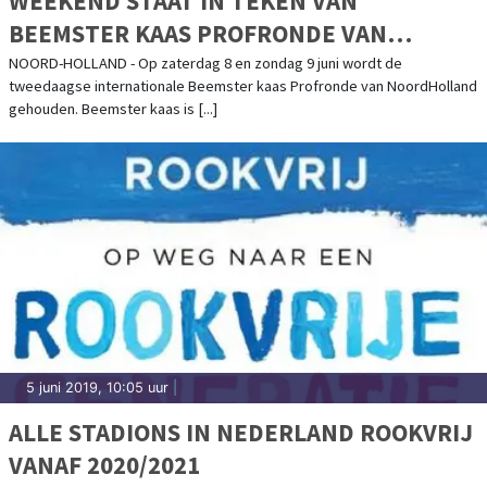
WEEKEND STAAT IN TEKEN VAN
BEEMSTER KAAS PROFRONDE VAN
NOORD-HOLLAND
NOORD-HOLLAND - Op zaterdag 8 en zondag 9 juni wordt de
tweedaagse internationale Beemster kaas Profronde van NoordHolland
gehouden. Beemster kaas is [...]
5 juni 2019, 10:05 uur
|
ALLE STADIONS IN NEDERLAND ROOKVRIJ
VANAF 2020/2021