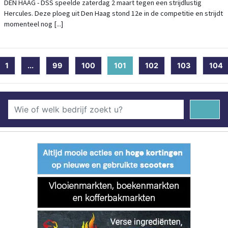
DEN HAAG - DSS speelde zaterdag 2 maart tegen een strijdlustig
Hercules. Deze ploeg uit Den Haag stond 12e in de competitie en strijdt
momenteel nog [...]
1
...
99
100
101
(current)
102
103
104