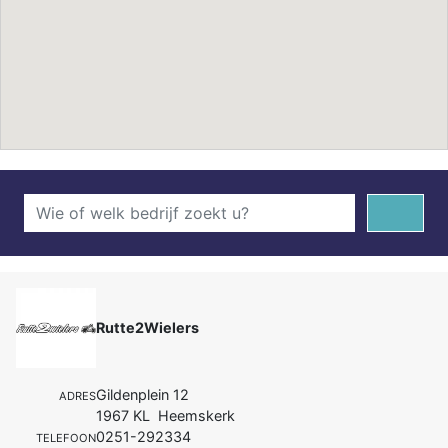
Rutte2Wielers
Gildenplein 12
ADRES
1967 KL Heemskerk
0251-292334
TELEFOON