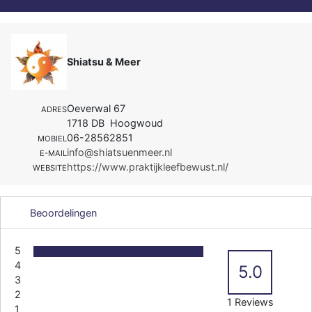
Shiatsu & Meer
Oeverwal 67
ADRES
1718 DB Hoogwoud
06-28562851
MOBIEL
info@shiatsuenmeer.nl
E-MAIL
https://www.praktijkleefbewust.nl/
WEBSITE
Beoordelingen
5
4
5.0
3
2
1 Reviews
1