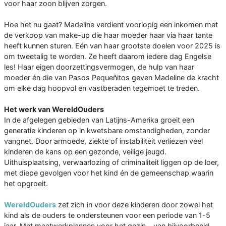
voor haar zoon blijven zorgen.
Hoe het nu gaat? Madeline verdient voorlopig een inkomen met
de verkoop van make-up die haar moeder haar via haar tante
heeft kunnen sturen. Eén van haar grootste doelen voor 2025 is
om tweetalig te worden. Ze heeft daarom iedere dag Engelse
les! Haar eigen doorzettingsvermogen, de hulp van haar
moeder én die van Pasos Pequeňitos geven Madeline de kracht
om elke dag hoopvol en vastberaden tegemoet te treden.
Het werk van WereldOuders
In de afgelegen gebieden van Latijns-Amerika groeit een
generatie kinderen op in kwetsbare omstandigheden, zonder
vangnet. Door armoede, ziekte of instabiliteit verliezen veel
kinderen de kans op een gezonde, veilige jeugd.
Uithuisplaatsing, verwaarlozing of criminaliteit liggen op de loer,
met diepe gevolgen voor het kind én de gemeenschap waarin
het opgroeit.
WereldOuders
zet zich in voor deze kinderen door zowel het
kind als de ouders te ondersteunen voor een periode van 1-5
jaar. Met maatwerkplannen voor het gezin – van bijvoorbeeld