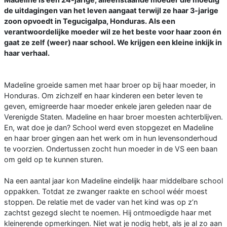
de uitdagingen van het leven aangaat terwijl ze haar 3-jarige
zoon opvoedt in Tegucigalpa, Honduras. Als een
verantwoordelijke moeder wil ze het beste voor haar zoon én
gaat ze zelf (weer) naar school. We krijgen een kleine inkijk in
haar verhaal.
Madeline groeide samen met haar broer op bij haar moeder, in
Honduras. Om zichzelf en haar kinderen een beter leven te
geven, emigreerde haar moeder enkele jaren geleden naar de
Verenigde Staten. Madeline en haar broer moesten achterblijven.
En, wat doe je dan? School werd even stopgezet en Madeline
en haar broer gingen aan het werk om in hun levensonderhoud
te voorzien. Ondertussen zocht hun moeder in de VS een baan
om geld op te kunnen sturen.
Na een aantal jaar kon Madeline eindelijk haar middelbare school
oppakken. Totdat ze zwanger raakte en school wéér moest
stoppen. De relatie met de vader van het kind was op z’n
zachtst gezegd slecht te noemen. Hij ontmoedigde haar met
kleinerende opmerkingen. Niet wat je nodig hebt, als je al zo aan