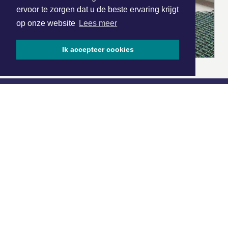
ervoor te zorgen dat u de beste ervaring krijgt
op onze website
Lees meer
Ik accepteer cookies
|
Nieuws | Sport | Evenementen
Hoofdvestiging:
van Benthuizenlaan 1
1701 BZ Heerhugowaard
072 8200 600
redactie@xyto.nl
www.xyto.nl