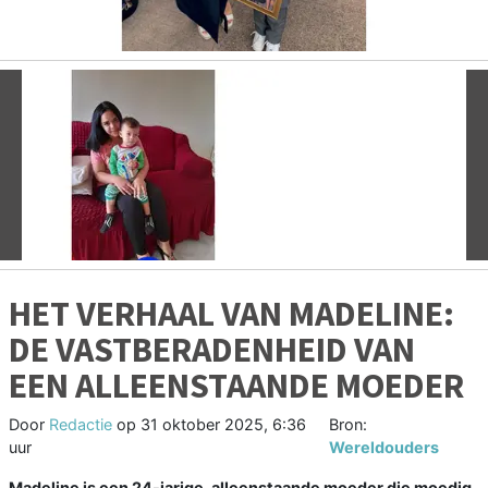
Vorige
V
HET VERHAAL VAN MADELINE:
DE VASTBERADENHEID VAN
EEN ALLEENSTAANDE MOEDER
Door
Redactie
op
31 oktober 2025, 6:36
Bron:
uur
Wereldouders
Madeline is een 24-jarige, alleenstaande moeder die moedig