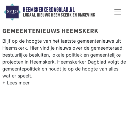
HEEMSKERKERDAGBLAD.NL
lokaal nieuws heemskerk en omgeving
GEMEENTENIEUWS HEEMSKERK
Blijf op de hoogte van het laatste gemeentenieuws uit
Heemskerk. Hier vind je nieuws over de gemeenteraad,
bestuurlijke besluiten, lokale politiek en gemeentelijke
projecten in Heemskerk. Heemskerker Dagblad volgt de
gemeentepolitiek en houdt je op de hoogte van alles
wat er speelt.
GEMEENTE HEEMSKERK
Van woningbouwplannen in Heemskerk en de discussie
over kernenergie-locatie tot besluiten over natuur in de
duinen en bereikbaarheid via de A9. Hier vind je het
complete overzicht van gemeentenieuws in Heemskerk.