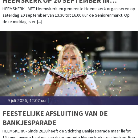
HEEMSKERK OP 20 SEPTEMBER IN
GEMEENTEHUIS
HEEMSKERK - MET Heemskerk en gemeente Heemskerk organiseren op
zaterdag 20 september van 13.30 tot 16.00 uur de Seniorenmarkt. Op
deze middag is er [...]
9 juli 2025, 12:07 uur
|
FEESTELIJKE AFSLUITING VAN DE
BANKJESPARADE
HEEMSKERK - Sinds 2018 heeft de Stichting Bankjesparade maar liefst
15 kunstzinnige bankjes aan de gemeente Heemskerk geschonken. Een