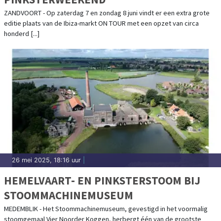
ZANDVOORT - Op zaterdag 7 en zondag 8 juni vindt er een extra grote
editie plaats van de Ibiza-markt ON TOUR met een opzet van circa
honderd [...]
26 mei 2025, 18:16 uur
|
HEMELVAART- EN PINKSTERSTOOM BIJ
STOOMMACHINEMUSEUM
MEDEMBLIK - Het Stoommachinemuseum, gevestigd in het voormalig
stoomgemaal Vier Noorder Koggen, herbergt één van de grootste