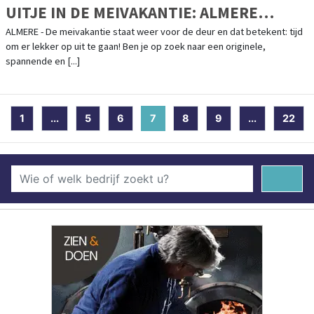
UITJE IN DE MEIVAKANTIE: ALMERE
UNDERGROUND
ALMERE - De meivakantie staat weer voor de deur en dat betekent: tijd
om er lekker op uit te gaan! Ben je op zoek naar een originele,
spannende en [...]
1
...
5
6
7
(current)
8
9
...
22