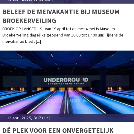
BELEEF DE MEIVAKANTIE BIJ MUSEUM
BROEKERVEILING
BROEK OP LANGEDIJK - Van 19 april tot en met 4 mei is Museum
BroekerVeiling dagelijks geopend van 10.00 tot 17.00 uur. Tijdens de
meivakantie biedt [...]
12 april 2025, 8:17 uur
|
DÉ PLEK VOOR EEN ONVERGETELIJK