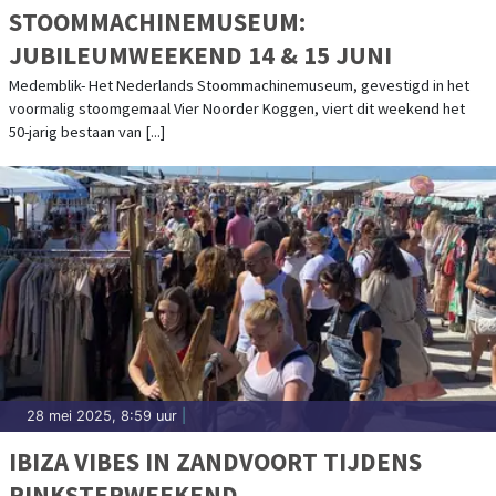
STOOMMACHINEMUSEUM:
JUBILEUMWEEKEND 14 & 15 JUNI
Medemblik- Het Nederlands Stoommachinemuseum, gevestigd in het
voormalig stoomgemaal Vier Noorder Koggen, viert dit weekend het
50-jarig bestaan van [...]
28 mei 2025, 8:59 uur
|
IBIZA VIBES IN ZANDVOORT TIJDENS
PINKSTERWEEKEND