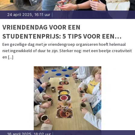
24 april 2025, 16:11 uur
|
VRIENDENDAG VOOR EEN
STUDENTENPRIJS: 5 TIPS VOOR EEN
ONVERGETELIJK UITJE
Een gezellige dag met je vriendengroep organiseren hoeft helemaal
niet ingewikkeld of duur te zijn. Sterker nog: met een beetje creativiteit
en [...]
16 april 2025, 18:02 uur
|