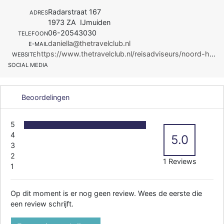
Radarstraat 167
ADRES
1973 ZA IJmuiden
06-20543030
TELEFOON
daniella@thetravelclub.nl
E-MAIL
https://www.thetravelclub.nl/reisadviseurs/noord-holland/daniella-quaijtaal/
WEBSITE
SOCIAL MEDIA
Beoordelingen
5
4
5.0
3
2
1 Reviews
1
Op dit moment is er nog geen review. Wees de eerste die
een review schrijft.