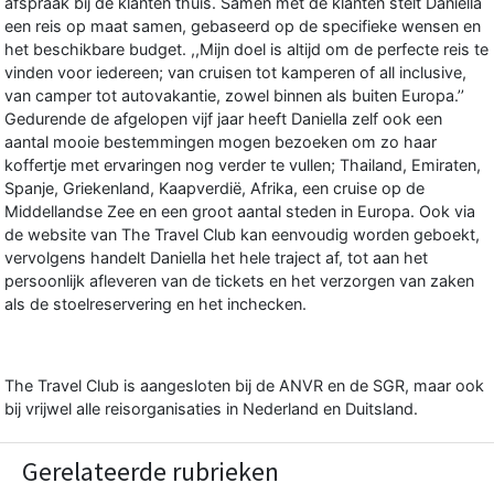
afspraak bij de klanten thuis. Samen met de klanten stelt Daniella
een reis op maat samen, gebaseerd op de specifieke wensen en
het beschikbare budget. ,,Mijn doel is altijd om de perfecte reis te
vinden voor iedereen; van cruisen tot kamperen of all inclusive,
van camper tot autovakantie, zowel binnen als buiten Europa.’’
Gedurende de afgelopen vijf jaar heeft Daniella zelf ook een
aantal mooie bestemmingen mogen bezoeken om zo haar
koffertje met ervaringen nog verder te vullen; Thailand, Emiraten,
Spanje, Griekenland, Kaapverdië, Afrika, een cruise op de
Middellandse Zee en een groot aantal steden in Europa. Ook via
de website van The Travel Club kan eenvoudig worden geboekt,
vervolgens handelt Daniella het hele traject af, tot aan het
persoonlijk afleveren van de tickets en het verzorgen van zaken
als de stoelreservering en het inchecken.
The Travel Club is aangesloten bij de ANVR en de SGR, maar ook
bij vrijwel alle reisorganisaties in Nederland en Duitsland.
Gerelateerde rubrieken