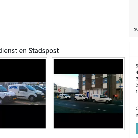
S
dienst en Stadspost
1
O
e