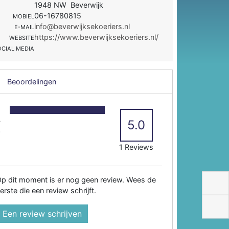
1948 NW Beverwijk
06-16780815
MOBIEL
info@beverwijksekoeriers.nl
E-MAIL
https://www.beverwijksekoeriers.nl/
WEBSITE
OCIAL MEDIA
Beoordelingen
5
4
5.0
3
2
1 Reviews
p dit moment is er nog geen review. Wees de
erste die een review schrijft.
Een review schrijven