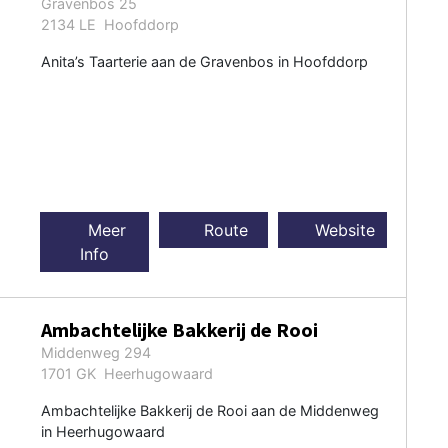
Gravenbos 25
2134 LE Hoofddorp
Anita’s Taarterie aan de Gravenbos in Hoofddorp
Meer
Route
Website
Info
Ambachtelijke Bakkerij de Rooi
Middenweg 294
1701 GK Heerhugowaard
Ambachtelijke Bakkerij de Rooi aan de Middenweg
in Heerhugowaard