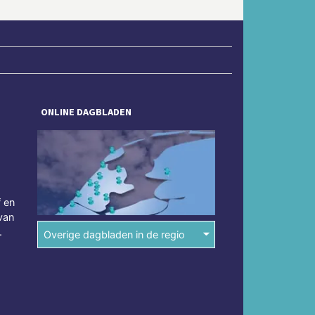
ONLINE DAGBLADEN
f en
van
.
Overige dagbladen in de regio