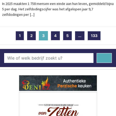
In 2025 maakten 1 758 mensen een einde aan hun leven, gemiddeld bijna
5 per dag. Het zelfdodingscijfer was het afgelopen jaar 9,7
zelfdodingen per [...]
1
2
3
(current)
4
5
...
133