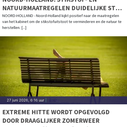
NATUURMAATREGELEN DUIDELIJKE STAP
VOORUIT
NOORD-HOLLAND - Noord-Holland kijkt positief naar de maatregelen
van het kabinet om de stikstofuitstoot te verminderen en de natuur te
herstellen. [...]
27 juni 2026, 6:16 uur
|
EXTREME HITTE WORDT OPGEVOLGD
DOOR DRAAGLIJKER ZOMERWEER