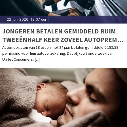
22 juni 2026, 13:07 uur
|
JONGEREN BETALEN GEMIDDELD RUIM
TWEEËNHALF KEER ZOVEEL AUTOPREMIE
ALS OUDEREN
Automobilisten van 18 tot en met 24 jaar betalen gemiddeld € 153,58
per maand voor hun autoverzekering. Dat blijkt uit onderzoek van
UnitedConsumers. [...]