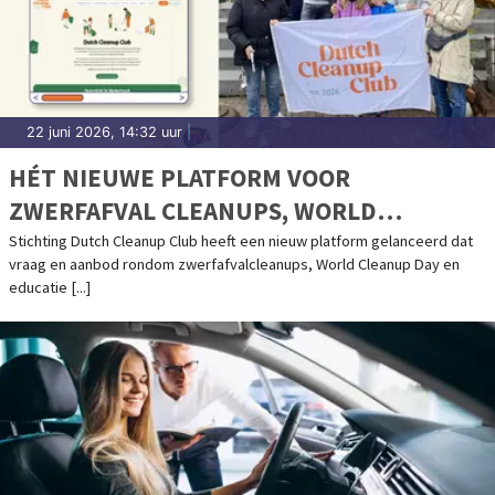
22 juni 2026, 14:32 uur
|
HÉT NIEUWE PLATFORM VOOR
ZWERFAFVAL CLEANUPS, WORLD
CLEANUP DAY EN EDUCATIE: DUTCH
Stichting Dutch Cleanup Club heeft een nieuw platform gelanceerd dat
vraag en aanbod rondom zwerfafvalcleanups, World Cleanup Day en
CLEANUP CLUB
educatie [...]