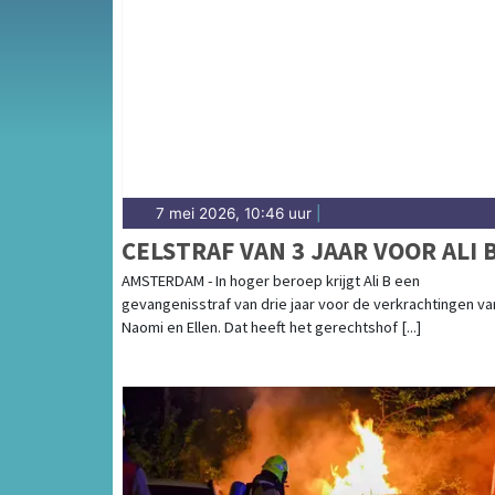
Van incidenten op de A9 en de Heemskerker
en rondom het kerncentrale-gebied — onze r
7 mei 2026, 10:46 uur
|
CELSTRAF VAN 3 JAAR VOOR ALI 
AMSTERDAM - In hoger beroep krijgt Ali B een
gevangenisstraf van drie jaar voor de verkrachtingen va
Naomi en Ellen. Dat heeft het gerechtshof [...]