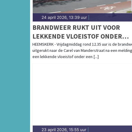
24 april 2026, 13:39 uur
|
BRANDWEER RUKT UIT VOOR
LEKKENDE VLOEISTOF ONDER
GEPARKEERDE AUTO
HEEMSKERK - Vrijdagmiddag rond 12.35 uur is de brandw
uitgerukt naar de Carel van Manderstraat na een meldin
een lekkende vloeistof onder een [...]
23 april 2026, 15:55 uur
|