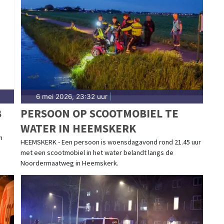
dijk tot meldingen in Heemskerk-West, de Tempelhof
edactie brengt het nieuws.
6 mei 2026, 23:32 uur
|
B
PERSOON OP SCOOTMOBIEL TE
WATER IN HEEMSKERK
n
HEEMSKERK - Een persoon is woensdagavond rond 21.45 uur
met een scootmobiel in het water belandt langs de
Noordermaatweg in Heemskerk.