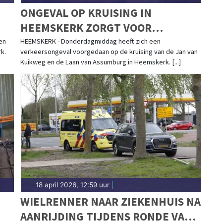
ONGEVAL OP KRUISING IN
HEEMSKERK ZORGT VOOR
VERKEERSHINDER
en
HEEMSKERK - Donderdagmiddag heeft zich een
k.
verkeersongeval voorgedaan op de kruising van de Jan van
Kuikweg en de Laan van Assumburg in Heemskerk. [...]
18 april 2026, 12:59 uur
|
WIELRENNER NAAR ZIEKENHUIS NA
AANRIJDING TIJDENS RONDE VAN