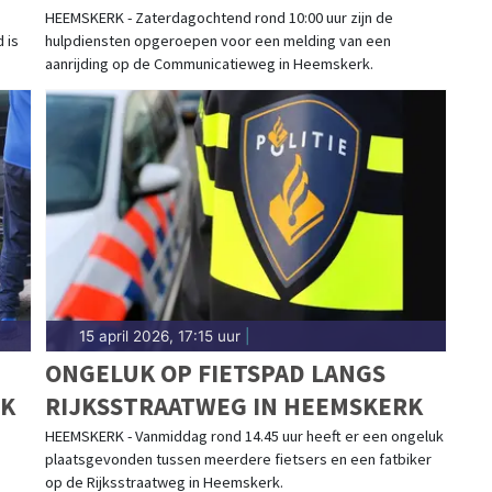
NOORD HOLLAND
HEEMSKERK - Zaterdagochtend rond 10:00 uur zijn de
d is
hulpdiensten opgeroepen voor een melding van een
aanrijding op de Communicatieweg in Heemskerk.
15 april 2026, 17:15 uur
|
ONGELUK OP FIETSPAD LANGS
RK
RIJKSSTRAATWEG IN HEEMSKERK
HEEMSKERK - Vanmiddag rond 14.45 uur heeft er een ongeluk
plaatsgevonden tussen meerdere fietsers en een fatbiker
op de Rijksstraatweg in Heemskerk.