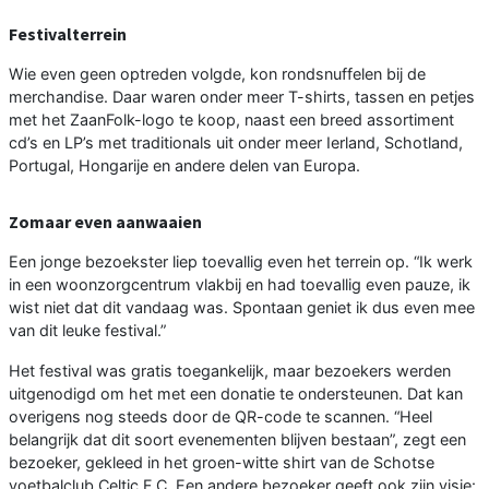
Festivalterrein
Wie even geen optreden volgde, kon rondsnuffelen bij de
merchandise. Daar waren onder meer T-shirts, tassen en petjes
met het ZaanFolk-logo te koop, naast een breed assortiment
cd’s en LP’s met traditionals uit onder meer Ierland, Schotland,
Portugal, Hongarije en andere delen van Europa.
Zomaar even aanwaaien
Een jonge bezoekster liep toevallig even het terrein op. “Ik werk
in een woonzorgcentrum vlakbij en had toevallig even pauze, ik
wist niet dat dit vandaag was. Spontaan geniet ik dus even mee
van dit leuke festival.”
Het festival was gratis toegankelijk, maar bezoekers werden
uitgenodigd om het met een donatie te ondersteunen. Dat kan
overigens nog steeds door de QR-code te scannen. “Heel
belangrijk dat dit soort evenementen blijven bestaan”, zegt een
bezoeker, gekleed in het groen-witte shirt van de Schotse
voetbalclub Celtic F.C. Een andere bezoeker geeft ook zijn visie: