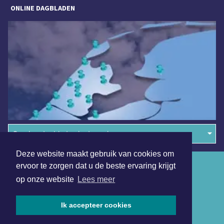
ONLINE DAGBLADEN
Overige dagbladen in de regio
Deze website maakt gebruik van cookies om
Algemene voorwaarden
ervoor te zorgen dat u de beste ervaring krijgt
op onze website
Lees meer
Disclaimer
Privacy Statement
Ik accepteer cookies
Copyright (c) 2026 | Heemskerkerdagblad.nl - Alle rechten