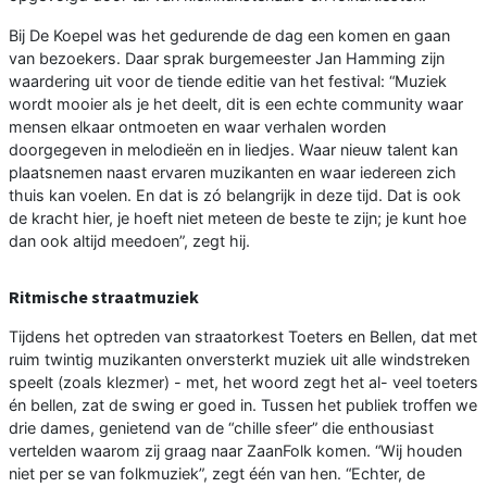
Bij De Koepel was het gedurende de dag een komen en gaan
van bezoekers. Daar sprak burgemeester Jan Hamming zijn
waardering uit voor de tiende editie van het festival: “Muziek
wordt mooier als je het deelt, dit is een echte community waar
mensen elkaar ontmoeten en waar verhalen worden
doorgegeven in melodieën en in liedjes. Waar nieuw talent kan
plaatsnemen naast ervaren muzikanten en waar iedereen zich
thuis kan voelen. En dat is zó belangrijk in deze tijd. Dat is ook
de kracht hier, je hoeft niet meteen de beste te zijn; je kunt hoe
dan ook altijd meedoen”, zegt hij.
Ritmische straatmuziek
Tijdens het optreden van straatorkest Toeters en Bellen, dat met
ruim twintig muzikanten onversterkt muziek uit alle windstreken
speelt (zoals klezmer) - met, het woord zegt het al- veel toeters
én bellen, zat de swing er goed in. Tussen het publiek troffen we
drie dames, genietend van de “chille sfeer” die enthousiast
vertelden waarom zij graag naar ZaanFolk komen. “Wij houden
niet per se van folkmuziek”, zegt één van hen. “Echter, de