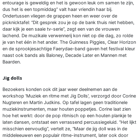
entourage is geweldig en het is gewoon leuk om samen te zijn,
dus het is een topmiddag” valt haar vriendin haar bij.
Ondertussen vliegen de grappen heen en weer over de
picknicktafel: “Dit gesprek zou je op de bank thuis niet hebben,
daar kijk je een saaie tv-serie”, zegt een van de vrouwen
lachend. De muzikale verwennerij kon niet op die dag, zo rolde
je van het één in het ander. The Guinness Piggies, Clear Horizon
en de sprookjesachtige Faerydae-band gaven het festival kleur
naast ook bands als Baloney, Decade Later en Mannen met
Baarden.
Jig dolls
Bezoekers konden ook dit jaar weer deelnemen aan de
workshop 'Muziek en ritme met Jig Dolls', verzorgd door Corine
Nugteren en Martin Judkins. Op tafel lagen geen traditionele
muziekinstrumenten, maar houten poppetjes. Corine laat zien
hoe het werkt: door de pop ritmisch op een houten plankje te
laten dansen, ontstaat een verrassend percussiegeluid. “Het lijkt
misschien eenvoudig”, vertelt ze, “Maar de jig doll was in de
middeleeuwen een populair ritme-instrument, later ook door