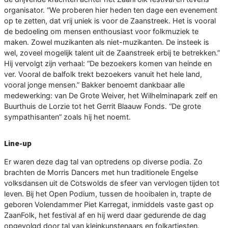
organisator. “We proberen hier heden ten dage een evenement
op te zetten, dat vrij uniek is voor de Zaanstreek. Het is vooral
de bedoeling om mensen enthousiast voor folkmuziek te
maken. Zowel muzikanten als niet-muzikanten. De insteek is
wel, zoveel mogelijk talent uit de Zaanstreek erbij te betrekken.”
Hij vervolgt zijn verhaal: “De bezoekers komen van heinde en
ver. Vooral de balfolk trekt bezoekers vanuit het hele land,
vooral jonge mensen.” Bakker benoemt dankbaar alle
medewerking: van De Grote Weiver, het Wilhelminapark zelf en
Buurthuis de Lorzie tot het Gerrit Blaauw Fonds. “De grote
sympathisanten” zoals hij het noemt.
Line-up
Er waren deze dag tal van optredens op diverse podia. Zo
brachten de Morris Dancers met hun traditionele Engelse
volksdansen uit de Cotswolds de sfeer van vervlogen tijden tot
leven. Bij het Open Podium, tussen de hooibalen in, trapte de
geboren Volendammer Piet Karregat, inmiddels vaste gast op
ZaanFolk, het festival af en hij werd daar gedurende de dag
opgevolgd door tal van kleinkunstenaars en folkartiesten.