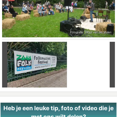
Vorige
Vo
Heb je een leuke tip, foto of video die je
met ons wilt delen?