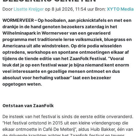
Door
Lisette Kreijger
op
8 juli 2026, 11:54 uur
Bron:
XYTO Media
WORMERVEER – Op hooibalen, aan picknicktafels en met een
drankje in de hand genoten bezoekers zaterdag in het
Wilhelminapark in Wormerveer van een gevarieerd
programma met traditionele Ierse volksmuziek, bluegrass en
Americana uit alle windstreken. Op drie podia wisselden
optredens, workshops en spontane ontmoetingen elkaar af
tijdens de tiende editie van het ZaanFolk Festival. “Vooral
leuk dat je op een festival waar je bijna niemand kent enorm
veel interessante en gezellige mensen ontmoet en dus
absoluut voor herhaling vatbaar” laat een bezoeker
opgetogen weten.
Ontstaan van ZaanFolk
De insteek van het festival is sinds de eerste editie onveranderd.
“Het festival ontstond in 2015 uit een kleine vriendengroep die
elkaar ontmoette in Café De Melterij”, aldus Huib Bakker, één van
de drijvende krachten achter het ZaanFolk festival en tevens