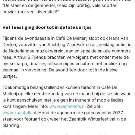
“De sfeer en de gemoedelijkheid zijn prettig, vele soorten
muziek met veel diversiteit!”
Het feest ging door tot in de late uurtjes
Tijdens de avondsessie in Café De Melterij sloot ook Hans van
Deelen, voorzitter van Stichting ZaanFolk en al jarenlang actief in
de Nederlandse muziekwereld, aan en speelde enkele nummers
mee. Arthur & Friends brachten vervolgens met onder meer de
nyckelharpa, draailier, uilleann pipes en cittern het publiek nog
eenmaal in vervoering. De avond liep door tot in de kleine
uurtjes.
Toekomstige belangstellenden kunnen terecht in Café De
Melterij op elke eerste zondag van de maand bij de sessie waar
je kunt aanschuiven met je eigen instrument of mooie liedjes
kunt zingen. Meer info:
www.demelterij.nl
Zie ook:
www.zaanfolk.nl
. Houd de agenda in de gaten want in 2027
staat voor februari ook weer het Zaanfolk Winterfestival in de
planning.