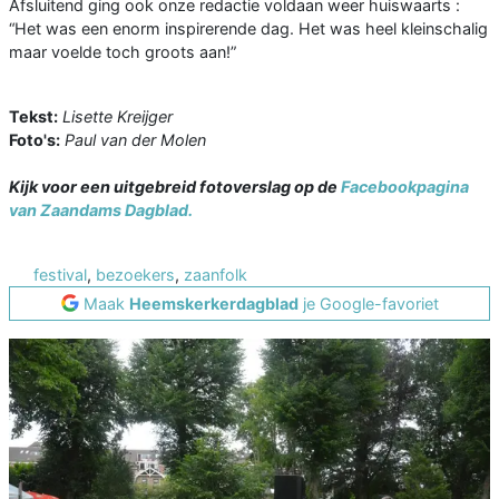
Afsluitend ging ook onze redactie voldaan weer huiswaarts :
“Het was een enorm inspirerende dag. Het was heel kleinschalig
maar voelde toch groots aan!”
Tekst:
Lisette Kreijger
Foto's:
Paul van der Molen
Kijk voor een uitgebreid fotoverslag op de
Facebookpagina
van Zaandams Dagblad.
festival
,
bezoekers
,
zaanfolk
Maak
Heemskerkerdagblad
je Google-favoriet