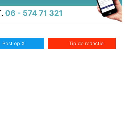
.
06 - 574 71 321
Post op X
Tip de redactie