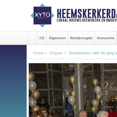
HEEMSKERKERD
lokaal nieuws heemskerk en omgev
112
Algemeen
Bedrijvengids
Gemeente
Home
Uitgaan
Divertimento viert 40-jarig 