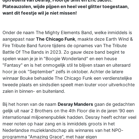
Plateauzolen, wijde pijpen en heel veel glitter toegestaan,
want dit feestje wil je niet missen!
Onder de naam The Mighty Elements Band, welke inmiddels is
aangepast naar
The Chicago Funk
, maakte deze Earth Wind &
Fire Tribute Band furore tijdens de opnames van The Tribute
Battle Of The Bands in 2023. Zo gauw deze band begint te
spelen waan je je in "Boogie Wonderland" en een heuse
"Fantasy" en is het onmogelijk stil te blijven staan en uiteraard
hoor je ook "September" zelfs in oktober. Achter de latere
winnaar Bouke behaalde The Chicago Funk een verdienstelijke
tweede plaats en sindsdien speelt men louter voor uitverkochte
zalen in binnen- en buitenland.
Bij het horen van de naam
Desray Manders
gaan de gedachten
gelijk uit naar 2 Brothers on the 4th Floor die in de jaren '90 een
internationaal miljoenenpubliek hadden. Desray heeft echter veel
meer noten op haar zang en is inmiddels groots in het
Nederlandse muzieklandschap als winnares van het NPO-
programma "Amazing Grace", met haar eigen