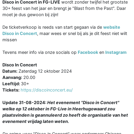
Disco in Concert in FG-LIVE
wordt zonder twijfel het grootste
30+ feest van het jaar en brengt je "Blast from the Past". Daar
moet je dus gewoon bij zijn!
De ticketverkoop is reeds van start gegaan via de
website
Disco in Concert
, maar wees er snel bij als je dit feest niet wilt
missen
Tevens meer info via onze socials op
Facebook
en
Instagram
Disco In Concert
Datum:
Zaterdag 12 oktober 2024
Aanvang:
20.00
Leeftijd:
30+
Tickets:
https://discoinconcert.eu/
Update 31-08-2024:
Het evenement "Disco in Concert"
welke op 12 oktober in FG-Live in Heerhugowaard zou
plaatsvinden is geannuleerd zo heeft de organisatie van het
evenement vrijdag laten weten.
De animo voor "Disco in Concert" waar ondermeer Chicago