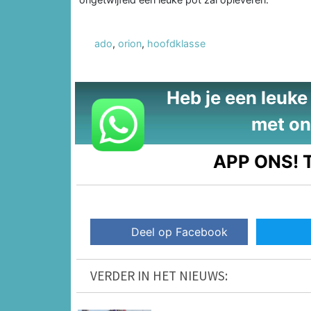
ado
,
orion
,
hoofdklasse
Heb je een leuke t
met on
APP ONS!
T
Deel op Facebook
VERDER IN HET NIEUWS: