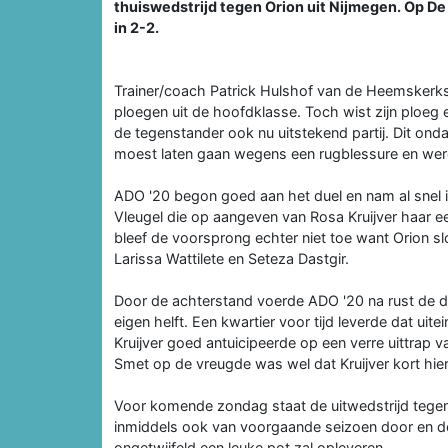
thuiswedstrijd tegen Orion uit Nijmegen. Op De 
in 2-2.
Trainer/coach Patrick Hulshof van de Heemskerks
ploegen uit de hoofdklasse. Toch wist zijn ploeg 
de tegenstander ook nu uitstekend partij. Dit ond
moest laten gaan wegens een rugblessure en wer
ADO '20 begon goed aan het duel en nam al snel in
Vleugel die op aangeven van Rosa Kruijver haar 
bleef de voorsprong echter niet toe want Orion 
Larissa Wattilete en Seteza Dastgir.
Door de achterstand voerde ADO '20 na rust de 
eigen helft. Een kwartier voor tijd leverde dat ui
Kruijver goed antuicipeerde op een verre uittrap v
Smet op de vreugde was wel dat Kruijver kort hi
Voor komende zondag staat de uitwedstrijd tege
inmiddels ook van voorgaande seizoen door en do
ongetwijfeld een leuke pot zal opleveren.