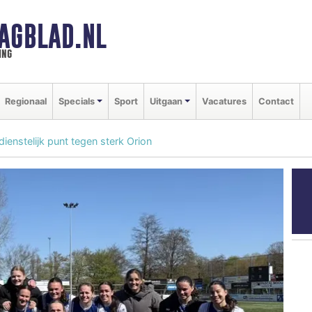
AGBLAD.NL
ing
Regionaal
Specials
Sport
Uitgaan
Vacatures
Contact
enstelijk punt tegen sterk Orion