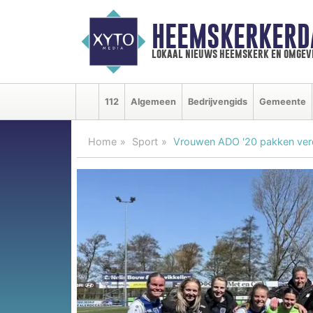
HEEMSKERKERD
lokaal nieuws heemskerk en omgev
112
Algemeen
Bedrijvengids
Gemeente
Home
Sport
Vrouwen ADO '20 pakken verdi