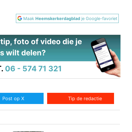
Maak
Heemskerkerdagblad
je Google-favoriet
ip, foto of video die je
s wilt delen?
.
06 - 574 71 321
Post op X
Tip de redactie