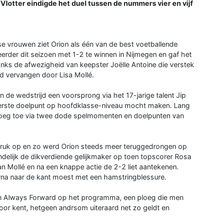
Vlotter eindigde het duel tussen de nummers vier en vijf
e vrouwen ziet Orion als één van de best voetballende
eerder dit seizoen met 1-2 te winnen in Nijmegen en gaf het
anks de afwezigheid van keepster Joëlle Antoine die verstek
d vervangen door Lisa Mollé.
 de wedstrijd een voorsprong via het 17-jarige talent Jip
eerste doelpunt op hoofdklasse-niveau mocht maken. Lang
sloeg toe via twee dode spelmomenten en doelpunten van
druk op en zo werd Orion steeds meer teruggedrongen op
teindelijk de dikverdiende gelijkmaker op toen topscorer Rosa
an Mollé en na een knappe actie de 2-2 liet aantekenen.
erna naar de kant moest met een hamstringblessure.
n Always Forward op het programma, een ploeg die men
or kent, hetgeen andrsom uiteraard net zo geldt en