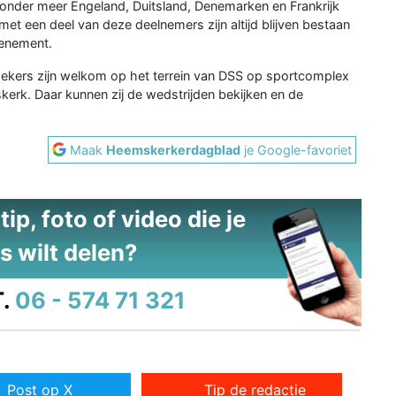
 onder meer Engeland, Duitsland, Denemarken en Frankrijk
et een deel van deze deelnemers zijn altijd blijven bestaan
venement.
ezoekers zijn welkom op het terrein van DSS op sportcomplex
k. Daar kunnen zij de wedstrijden bekijken en de
Maak
Heemskerkerdagblad
je Google-favoriet
ip, foto of video die je
s wilt delen?
.
06 - 574 71 321
Post op X
Tip de redactie