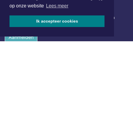
op onze website
Lees meer
NIEUWSBRIEF AANMELDEN
Schrijf je in voor onze nieuwsbrief en krijg wekelijks een
Ik accepteer cookies
samenvatting van alle gebeurtenissen uit jouw regio.
Aanmelden
ONLINE DAGBLADEN
Overige dagbladen in de regio