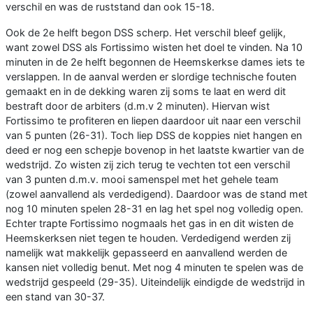
verschil en was de ruststand dan ook 15-18.
Ook de 2e helft begon DSS scherp. Het verschil bleef gelijk,
want zowel DSS als Fortissimo wisten het doel te vinden. Na 10
minuten in de 2e helft begonnen de Heemskerkse dames iets te
verslappen. In de aanval werden er slordige technische fouten
gemaakt en in de dekking waren zij soms te laat en werd dit
bestraft door de arbiters (d.m.v 2 minuten). Hiervan wist
Fortissimo te profiteren en liepen daardoor uit naar een verschil
van 5 punten (26-31). Toch liep DSS de koppies niet hangen en
deed er nog een schepje bovenop in het laatste kwartier van de
wedstrijd. Zo wisten zij zich terug te vechten tot een verschil
van 3 punten d.m.v. mooi samenspel met het gehele team
(zowel aanvallend als verdedigend). Daardoor was de stand met
nog 10 minuten spelen 28-31 en lag het spel nog volledig open.
Echter trapte Fortissimo nogmaals het gas in en dit wisten de
Heemskerksen niet tegen te houden. Verdedigend werden zij
namelijk wat makkelijk gepasseerd en aanvallend werden de
kansen niet volledig benut. Met nog 4 minuten te spelen was de
wedstrijd gespeeld (29-35). Uiteindelijk eindigde de wedstrijd in
een stand van 30-37.