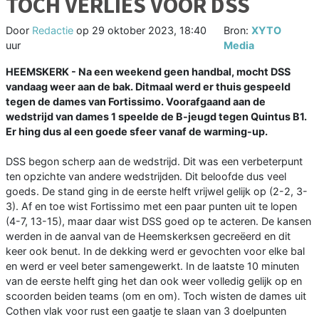
TOCH VERLIES VOOR DSS
Door
Redactie
op
29 oktober 2023, 18:40
Bron:
XYTO
uur
Media
HEEMSKERK - Na een weekend geen handbal, mocht DSS
vandaag weer aan de bak. Ditmaal werd er thuis gespeeld
tegen de dames van Fortissimo. Voorafgaand aan de
wedstrijd van dames 1 speelde de B-jeugd tegen Quintus B1.
Er hing dus al een goede sfeer vanaf de warming-up.
DSS begon scherp aan de wedstrijd. Dit was een verbeterpunt
ten opzichte van andere wedstrijden. Dit beloofde dus veel
goeds. De stand ging in de eerste helft vrijwel gelijk op (2-2, 3-
3). Af en toe wist Fortissimo met een paar punten uit te lopen
(4-7, 13-15), maar daar wist DSS goed op te acteren. De kansen
werden in de aanval van de Heemskerksen gecreëerd en dit
keer ook benut. In de dekking werd er gevochten voor elke bal
en werd er veel beter samengewerkt. In de laatste 10 minuten
van de eerste helft ging het dan ook weer volledig gelijk op en
scoorden beiden teams (om en om). Toch wisten de dames uit
Cothen vlak voor rust een gaatje te slaan van 3 doelpunten