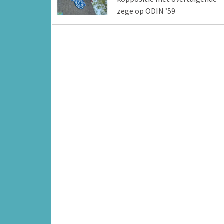
zege op ODIN ’59