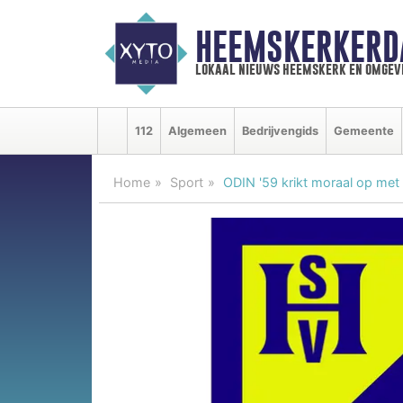
HEEMSKERKERD
lokaal nieuws heemskerk en omgev
112
Algemeen
Bedrijvengids
Gemeente
Home
Sport
ODIN '59 krikt moraal op me