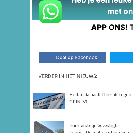
met on
APP ONS!
T
Deel op Facebook
VERDER IN HET NIEUWS:
Hollandia haalt flink uit tegen
ODIN '59
Purmersteijn bevestigt
koppositie met overtuigende