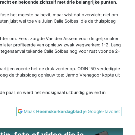
acht en beloonde zichzelf met drie belangrijke punten.
ase het meeste balbezit, maar wist dat overwicht niet om
ten juist wel toe via Julen Calle Solbes, die de thuisploeg
chter om. Eerst zorgde Van den Assem voor de gelijkmaker
en later profiteerde van opnieuw zwak wegwerken: 1-2. Lang
 tegenaanval tekende Calle Solbes nog voor rust voor de 2-
rtij en voerde het de druk verder op. ODIN ’59 verdedigde
 sloeg de thuisploeg opnieuw toe: Jarmo Vrenegoor kopte uit
de paal, en werd het eindsignaal uitbundig gevierd in
Maak
Heemskerkerdagblad
je Google-favoriet
ip, foto of video die je