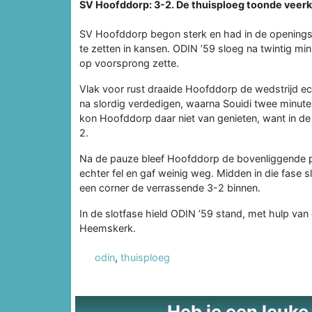
SV Hoofddorp: 3-2. De thuisploeg toonde veerkr
SV Hoofddorp begon sterk en had in de openingsf
te zetten in kansen. ODIN ’59 sloeg na twintig minu
op voorsprong zette.
Vlak voor rust draaide Hoofddorp de wedstrijd e
na slordig verdedigen, waarna Souidi twee minut
kon Hoofddorp daar niet van genieten, want in de
2.
Na de pauze bleef Hoofddorp de bovenliggende pa
echter fel en gaf weinig weg. Midden in die fase
een corner de verrassende 3-2 binnen.
In de slotfase hield ODIN ’59 stand, met hulp van 
Heemskerk.
odin
,
thuisploeg
Heb je een leuke t