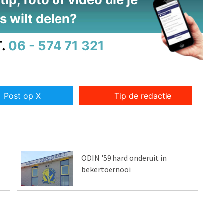
s wilt delen?
.
06 - 574 71 321
Post op X
Tip de redactie
ODIN '59 hard onderuit in
bekertoernooi