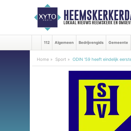
HEEMSKERKERD
lokaal nieuws heemskerk en omgev
112
Algemeen
Bedrijvengids
Gemeente
Home
Sport
ODIN '59 heeft eindelijk eers