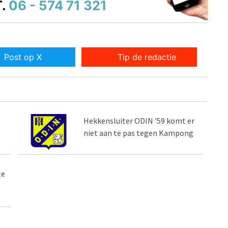
.
06 - 574 71 321
Post op X
Tip de redactie
Hekkensluiter ODIN '59 komt er
niet aan te pas tegen Kampong
te