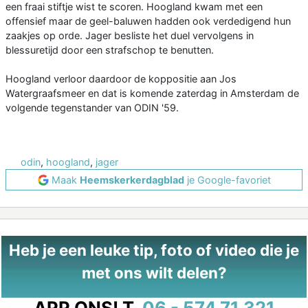
een fraai stiftje wist te scoren. Hoogland kwam met een
offensief maar de geel-baluwen hadden ook verdedigend hun
zaakjes op orde. Jager besliste het duel vervolgens in
blessuretijd door een strafschop te benutten.
Hoogland verloor daardoor de koppositie aan Jos
Watergraafsmeer en dat is komende zaterdag in Amsterdam de
volgende tegenstander van ODIN '59.
odin
,
hoogland
,
jager
Maak
Heemskerkerdagblad
je Google-favoriet
Heb je een leuke tip, foto of video die je
met ons wilt delen?
APP ONS!
T.
06 - 574 71 321