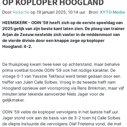
OP KOPLOPER HOOGLAND
Door
Redactie
op
19 januari 2025, 10:14 uur
Bron:
XYTO Media
HEEMSKERK - ODIN '59 heeft zich op de eerste speeldag van
2025 gelijk van zijn beste kant laten zien. De ploeg van trainer
Arjan de Zeeuw nestelde zich vaster in de middenmoot van
de vierde divisie door een knappe zege op koploper
Hoogland: 4-2.
De thuisploeg kwam twee keer op achterstand, maar behalve
prima voetbal toonde ODIN '59 ook het nodige karakter. De
vroege 0-1 van Yassine Tekfaoui werd teniet gedaan door een
treffer van Julen Calle Solbes. Vroeg in de tweede helft nam
Hoogland opnieuw een voorsprong via Rens Brinkman, maar vijf
minuten later tekende aanvoerder Niels Jager voor de
gelijkmaker.
ODIN '59 velde de koploper vervolgens in het laatste half uur.
Jager stond ook aan de basis van de 3-2 toen hij Calle Solbes
de diepte instuurde die vervolgens Olaf Frietema vond, die met