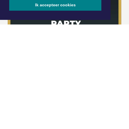
Ik accepteer cookies
|
Nieuws | Sport | Evenementen
Hoofdvestiging:
van Benthuizenlaan 1
1701 BZ Heerhugowaard
072 8200 600
redactie@xyto.nl
www.xyto.nl