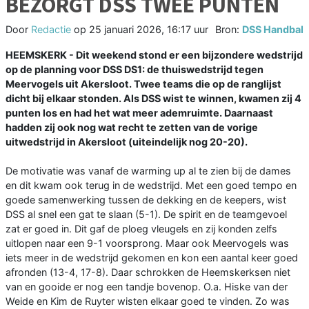
BEZORGT DSS TWEE PUNTEN
Door
Redactie
op
25 januari 2026, 16:17 uur
Bron:
DSS Handbal
HEEMSKERK - Dit weekend stond er een bijzondere wedstrijd
op de planning voor DSS DS1: de thuiswedstrijd tegen
Meervogels uit Akersloot. Twee teams die op de ranglijst
dicht bij elkaar stonden. Als DSS wist te winnen, kwamen zij 4
punten los en had het wat meer ademruimte. Daarnaast
hadden zij ook nog wat recht te zetten van de vorige
uitwedstrijd in Akersloot (uiteindelijk nog 20-20).
De motivatie was vanaf de warming up al te zien bij de dames
en dit kwam ook terug in de wedstrijd. Met een goed tempo en
goede samenwerking tussen de dekking en de keepers, wist
DSS al snel een gat te slaan (5-1). De spirit en de teamgevoel
zat er goed in. Dit gaf de ploeg vleugels en zij konden zelfs
uitlopen naar een 9-1 voorsprong. Maar ook Meervogels was
iets meer in de wedstrijd gekomen en kon een aantal keer goed
afronden (13-4, 17-8). Daar schrokken de Heemskerksen niet
van en gooide er nog een tandje bovenop. O.a. Hiske van der
Weide en Kim de Ruyter wisten elkaar goed te vinden. Zo was