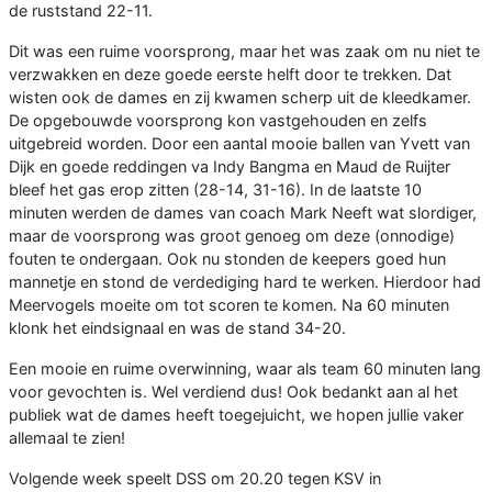
de ruststand 22-11.
Dit was een ruime voorsprong, maar het was zaak om nu niet te
verzwakken en deze goede eerste helft door te trekken. Dat
wisten ook de dames en zij kwamen scherp uit de kleedkamer.
De opgebouwde voorsprong kon vastgehouden en zelfs
uitgebreid worden. Door een aantal mooie ballen van Yvett van
Dijk en goede reddingen va Indy Bangma en Maud de Ruijter
bleef het gas erop zitten (28-14, 31-16). In de laatste 10
minuten werden de dames van coach Mark Neeft wat slordiger,
maar de voorsprong was groot genoeg om deze (onnodige)
fouten te ondergaan. Ook nu stonden de keepers goed hun
mannetje en stond de verdediging hard te werken. Hierdoor had
Meervogels moeite om tot scoren te komen. Na 60 minuten
klonk het eindsignaal en was de stand 34-20.
Een mooie en ruime overwinning, waar als team 60 minuten lang
voor gevochten is. Wel verdiend dus! Ook bedankt aan al het
publiek wat de dames heeft toegejuicht, we hopen jullie vaker
allemaal te zien!
Volgende week speelt DSS om 20.20 tegen KSV in