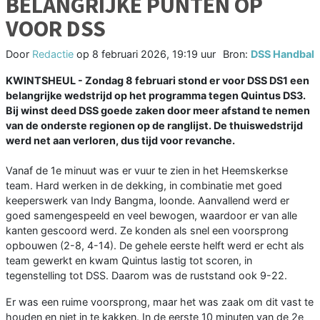
BELANGRIJKE PUNTEN OP
VOOR DSS
Door
Redactie
op
8 februari 2026, 19:19 uur
Bron:
DSS Handbal
KWINTSHEUL - Zondag 8 februari stond er voor DSS DS1 een
belangrijke wedstrijd op het programma tegen Quintus DS3.
Bij winst deed DSS goede zaken door meer afstand te nemen
van de onderste regionen op de ranglijst. De thuiswedstrijd
werd net aan verloren, dus tijd voor revanche.
Vanaf de 1e minuut was er vuur te zien in het Heemskerkse
team. Hard werken in de dekking, in combinatie met goed
keeperswerk van Indy Bangma, loonde. Aanvallend werd er
goed samengespeeld en veel bewogen, waardoor er van alle
kanten gescoord werd. Ze konden als snel een voorsprong
opbouwen (2-8, 4-14). De gehele eerste helft werd er echt als
team gewerkt en kwam Quintus lastig tot scoren, in
tegenstelling tot DSS. Daarom was de ruststand ook 9-22.
Er was een ruime voorsprong, maar het was zaak om dit vast te
houden en niet in te kakken. In de eerste 10 minuten van de 2e