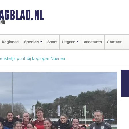
AGBLAD.NL
ing
Regionaal
Specials
Sport
Uitgaan
Vacatures
Contact
nstelijk punt bij koploper Nuenen