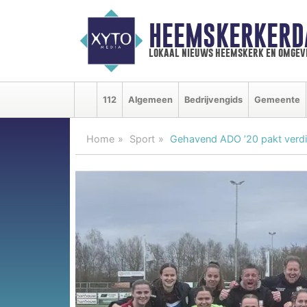
HEEMSKERKERD
lokaal nieuws heemskerk en omgev
112
Algemeen
Bedrijvengids
Gemeente
Home
Sport
Gehavend ADO ’20 pakt verdie