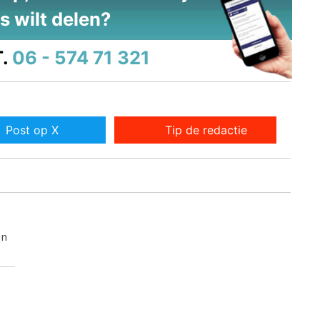
s wilt delen?
.
06 - 574 71 321
Post op X
Tip de redactie
en