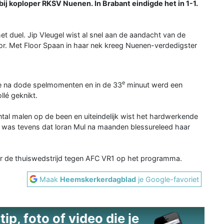
bij koploper RKSV Nuenen. In Brabant eindigde het in 1-1.
t duel. Jip Vleugel wist al snel aan de aandacht van de
or. Met Floor Spaan in haar nek kreeg Nuenen-verdedigster
e
me na dode spelmomenten en in de 33
minuut werd een
lé geknikt.
ntal malen op de been en uiteindelijk wist het hardwerkende
f was tevens dat loran Mul na maanden blessureleed haar
r de thuiswedstrijd tegen AFC VR1 op het programma.
Maak
Heemskerkerdagblad
je Google-favoriet
ip, foto of video die je