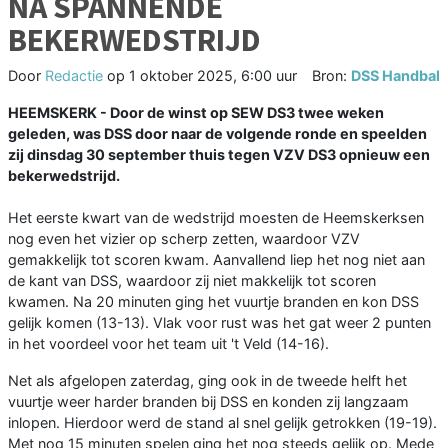
NA SPANNENDE
BEKERWEDSTRIJD
Door
Redactie
op
1 oktober 2025, 6:00 uur
Bron:
DSS Handbal
HEEMSKERK - Door de winst op SEW DS3 twee weken
geleden, was DSS door naar de volgende ronde en speelden
zij dinsdag 30 september thuis tegen VZV DS3 opnieuw een
bekerwedstrijd.
Het eerste kwart van de wedstrijd moesten de Heemskerksen
nog even het vizier op scherp zetten, waardoor VZV
gemakkelijk tot scoren kwam. Aanvallend liep het nog niet aan
de kant van DSS, waardoor zij niet makkelijk tot scoren
kwamen. Na 20 minuten ging het vuurtje branden en kon DSS
gelijk komen (13-13). Vlak voor rust was het gat weer 2 punten
in het voordeel voor het team uit 't Veld (14-16).
Net als afgelopen zaterdag, ging ook in de tweede helft het
vuurtje weer harder branden bij DSS en konden zij langzaam
inlopen. Hierdoor werd de stand al snel gelijk getrokken (19-19).
Met nog 15 minuten spelen ging het nog steeds gelijk op. Mede