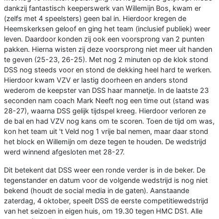
dankzij fantastisch keeperswerk van Willemijn Bos, kwam er
(zelfs met 4 speelsters) geen bal in. Hierdoor kregen de
Heemskerksen geloof en ging het team (inclusief publiek) weer
leven. Daardoor konden zij ook een voorsprong van 2 punten
pakken. Hierna wisten zij deze voorsprong niet meer uit handen
te geven (25-23, 26-25). Met nog 2 minuten op de klok stond
DSS nog steeds voor en stond de dekking heel hard te werken.
Hierdoor kwam VZV er lastig doorheen en anders stond
wederom de keepster van DSS haar mannetje. In de laatste 23
seconden nam coach Mark Neeft nog een time out (stand was
28-27), waarna DSS gelijk tijdspel kreeg. Hierdoor verloren ze
de bal en had VZV nog kans om te scoren. Toen de tijd om was,
kon het team uit 't Veld nog 1 vrije bal nemen, maar daar stond
het block en Willemijn om deze tegen te houden. De wedstrijd
werd winnend afgesloten met 28-27.
Dit betekent dat DSS weer een ronde verder is in de beker. De
tegenstander en datum voor de volgende wedstrijd is nog niet
bekend (houdt de social media in de gaten). Aanstaande
zaterdag, 4 oktober, speelt DSS de eerste competitiewedstrijd
van het seizoen in eigen huis, om 19.30 tegen HMC DS1. Alle