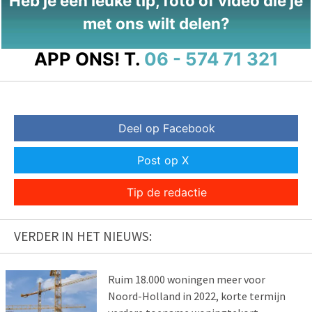
Heb je een leuke tip, foto of video die je
met ons wilt delen?
APP ONS!
T.
06 - 574 71 321
Deel op Facebook
Post op X
Tip de redactie
VERDER IN HET NIEUWS:
Ruim 18.000 woningen meer voor
Noord-Holland in 2022, korte termijn