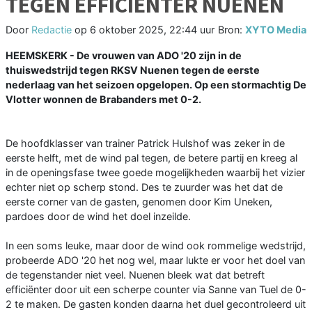
TEGEN EFFICIËNTER NUENEN
Door
Redactie
op
6 oktober 2025, 22:44 uur
Bron:
XYTO Media
HEEMSKERK - De vrouwen van ADO '20 zijn in de
thuiswedstrijd tegen RKSV Nuenen tegen de eerste
nederlaag van het seizoen opgelopen. Op een stormachtig De
Vlotter wonnen de Brabanders met 0-2.
De hoofdklasser van trainer Patrick Hulshof was zeker in de
eerste helft, met de wind pal tegen, de betere partij en kreeg al
in de openingsfase twee goede mogelijkheden waarbij het vizier
echter niet op scherp stond. Des te zuurder was het dat de
eerste corner van de gasten, genomen door Kim Uneken,
pardoes door de wind het doel inzeilde.
In een soms leuke, maar door de wind ook rommelige wedstrijd,
probeerde ADO '20 het nog wel, maar lukte er voor het doel van
de tegenstander niet veel. Nuenen bleek wat dat betreft
efficiënter door uit een scherpe counter via Sanne van Tuel de 0-
2 te maken. De gasten konden daarna het duel gecontroleerd uit