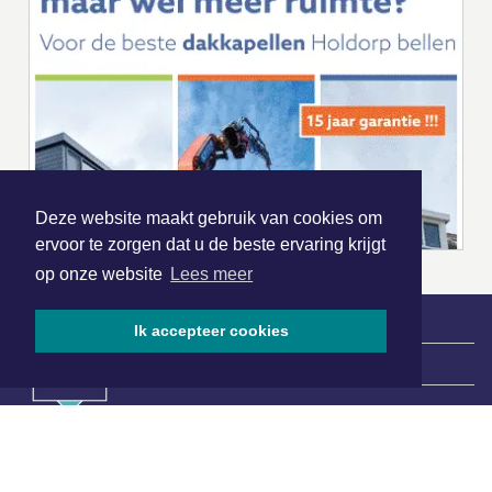
Deze website maakt gebruik van cookies om
ervoor te zorgen dat u de beste ervaring krijgt
op onze website
Lees meer
Ik accepteer cookies
|
Nieuws | Sport | Evenementen
Hoofdvestiging:
van Benthuizenlaan 1
1701 BZ Heerhugowaard